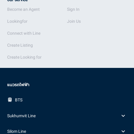
Become an Agent
Sign In
Lookingfor
Join Us
Connect with Line
Create Listing
Create Looking for
แนวรถไฟฟ้า
BTS
Sukhumvit Line
Silom Line