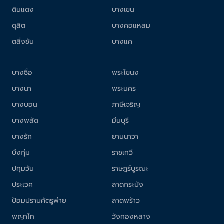
ดินแดง
บางเขน
ดุสิต
บางคอแหลม
ตลิ่งชัน
บางแค
บางซื่อ
พระโขนง
บางนา
พระนคร
บางบอน
ภาษีเจริญ
บางพลัด
มีนบุรี
บางรัก
ยานนาวา
บึงกุ่ม
ราชเทวี
ปทุมวัน
ราษฎร์บูรณะ
ประเวศ
ลาดกระบัง
ป้อมปราบศัตรูพ่าย
ลาดพร้าว
พญาไท
วังทองหลาง