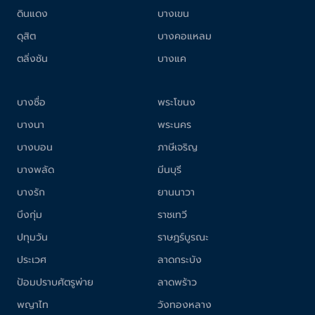
ดินแดง
บางเขน
ดุสิต
บางคอแหลม
ตลิ่งชัน
บางแค
บางซื่อ
พระโขนง
บางนา
พระนคร
บางบอน
ภาษีเจริญ
บางพลัด
มีนบุรี
บางรัก
ยานนาวา
บึงกุ่ม
ราชเทวี
ปทุมวัน
ราษฎร์บูรณะ
ประเวศ
ลาดกระบัง
ป้อมปราบศัตรูพ่าย
ลาดพร้าว
พญาไท
วังทองหลาง