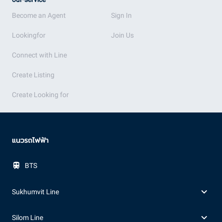
Become an Agent
Sign In
Lookingfor
Join Us
Connect with Line
Create Listing
Create Looking for
แนวรถไฟฟ้า
BTS
Sukhumvit Line
Silom Line