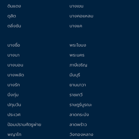
ดินแดง
บางเขน
ดุสิต
บางคอแหลม
ตลิ่งชัน
บางแค
บางซื่อ
พระโขนง
บางนา
พระนคร
บางบอน
ภาษีเจริญ
บางพลัด
มีนบุรี
บางรัก
ยานนาวา
บึงกุ่ม
ราชเทวี
ปทุมวัน
ราษฎร์บูรณะ
ประเวศ
ลาดกระบัง
ป้อมปราบศัตรูพ่าย
ลาดพร้าว
พญาไท
วังทองหลาง