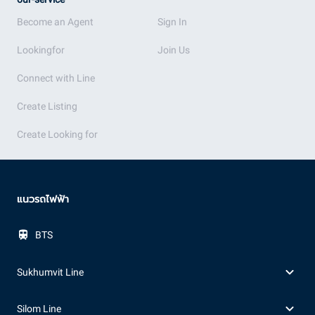
Become an Agent
Sign In
Lookingfor
Join Us
Connect with Line
Create Listing
Create Looking for
แนวรถไฟฟ้า
BTS
Sukhumvit Line
Silom Line