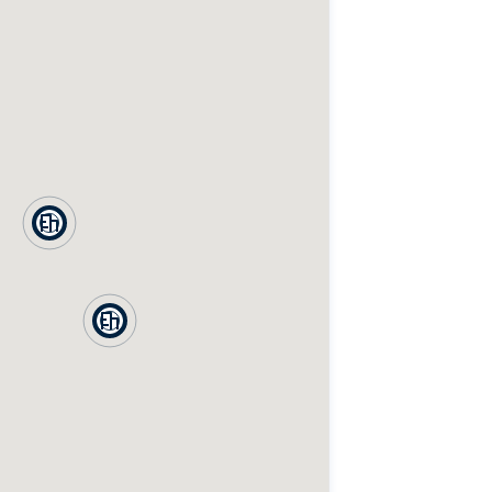
฿
0
฿
0