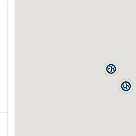
฿
฿
0
0