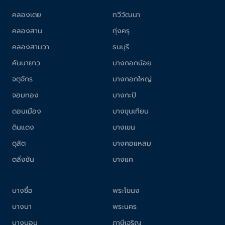
คลองเตย
ทวีวัฒนา
คลองสาน
ทุ่งครุ
คลองสามวา
ธนบุรี
คันนายาว
บางกอกน้อย
จตุจักร
บางกอกใหญ่
จอมทอง
บางกะปิ
ดอนเมือง
บางขุนเทียน
ดินแดง
บางเขน
ดุสิต
บางคอแหลม
ตลิ่งชัน
บางแค
บางซื่อ
พระโขนง
บางนา
พระนคร
บางบอน
ภาษีเจริญ