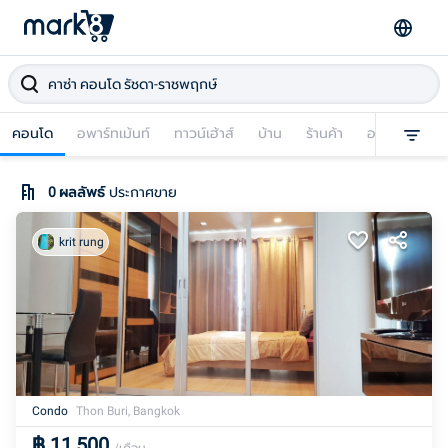
คอนโด
อพาร์ทเม้นท์
ทาวน์เฮ้าส์
บ้าน
ร้านค้า
อาคารพาณิชย
0
ผลลัพธ์
ประกาศขาย
krit rung
Condo
Thon Buri, Bangkok
฿
11,500