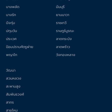
บางพลัด
มีนบุรี
บางรัก
ยานนาวา
บึงกุ่ม
ราชเทวี
ปทุมวัน
ราษฎร์บูรณะ
ประเวศ
ลาดกระบัง
ป้อมปราบศัตรูพ่าย
ลาดพร้าว
พญาไท
วังทองหลาง
วัฒนา
สวนหลวง
สะพานสูง
สัมพันธวงศ์
สาทร
สายไหม