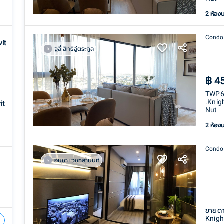
2 ห้อง
Condo
it
จูลี่ สิทธิลู่ตระกูล
฿
4
TWP67
.Knig
it
Nut
2 ห้อง
Condo
อนุชา เวชชลานนท์
ขายดา
Knigh