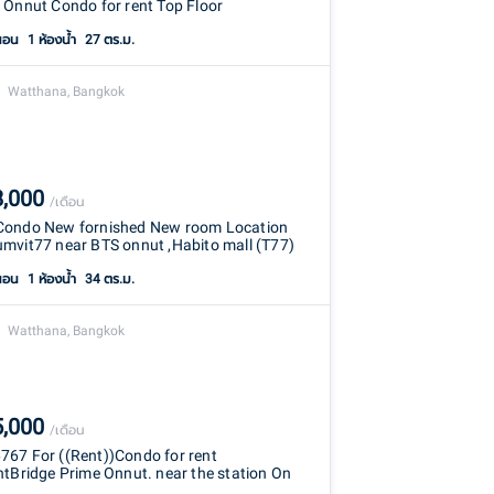
 Onnut Condo for rent Top Floor
นอน
1
ห้องน้ำ
27 ตร.ม.
Watthana, Bangkok
8,000
/เดือน
ondo New fornished New room Location
mvit77 near BTS onnut ,Habito mall (T77)
นอน
1
ห้องน้ำ
34 ตร.ม.
Watthana, Bangkok
5,000
/เดือน
67 For ((Rent))Condo for rent
htBridge Prime Onnut. near the station On