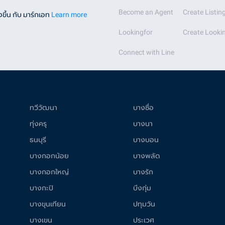
Become an Agent
Create Listin
ขึ้น กับ มาร์กเอท
Learn more
Lookingfor
Create Lookin
Connect with Line
ทวีวัฒนา
บางซื่อ
ทุ่งครุ
บางนา
ธนบุรี
บางบอน
บางกอกน้อย
บางพลัด
บางกอกใหญ่
บางรัก
บางกะปิ
บึงกุ่ม
บางขุนเทียน
ปทุมวัน
บางเขน
ประเวศ