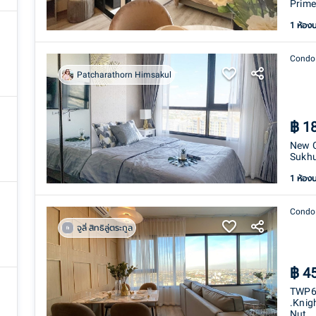
Prime
1 ห้อง
Condo
Patcharathorn Himsakul
฿
1
New C
Sukhu
1 ห้อง
Condo
จูลี่ สิทธิลู่ตระกูล
฿
4
TWP67
.Knig
Nut