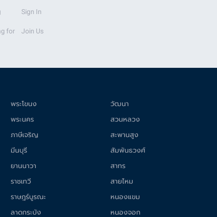
g
Sign In
g for
Join Us
พระโขนง
วัฒนา
พระนคร
สวนหลวง
ภาษีเจริญ
สะพานสูง
มีนบุรี
สัมพันธวงศ์
ยานนาวา
สาทร
ราชเทวี
สายไหม
ราษฎร์บูรณะ
หนองแขม
ลาดกระบัง
หนองจอก