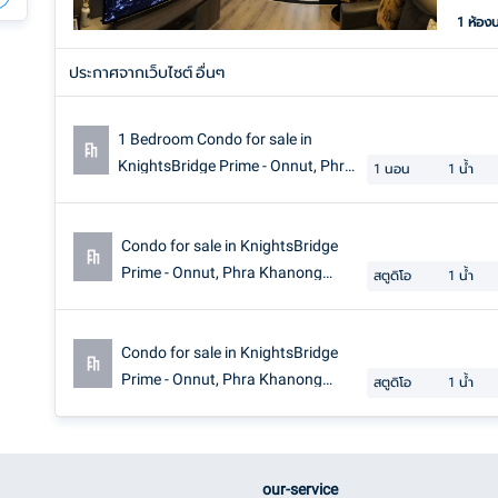
1 ห้อง
ประกาศจากเว็บไซต์ อื่นๆ
1 Bedroom Condo for sale in
KnightsBridge Prime - Onnut, Phra
1
นอน
1
น้ำ
Khanong Nuea, Bangkok near BTS
On Nut
Condo for sale in KnightsBridge
Prime - Onnut, Phra Khanong
สตูดิโอ
1
น้ำ
Nuea, Bangkok near BTS On Nut
Condo for sale in KnightsBridge
Prime - Onnut, Phra Khanong
สตูดิโอ
1
น้ำ
Nuea, Bangkok near BTS On Nut
our-service