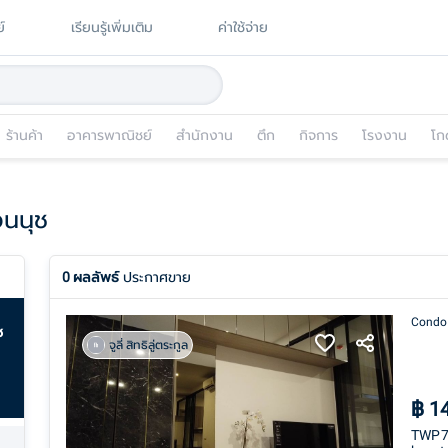
์
เรียนรู้เพิ่มเติม
ค่าใช้จ่าย
ร้านค้า
อาคารพาณิชย์
สำนักงาน
ตึก
กิจการ
โรงงาน
โก
อนนุช
0
ผลลัพธ์
ประกาศขาย
Condo
ช
จูลี่ สิทธิลู่ตระกูล
฿
1
TWP70