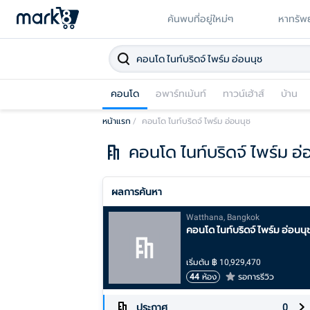
ค้นพบที่อยู่ใหม่ๆ
หาทรัพย
คอนโด
อพาร์ทเม้นท์
ทาวน์เฮ้าส์
บ้าน
หน้าแรก
/
คอนโด ไนท์บริดจ์ ไพร์ม อ่อนนุช
คอนโด ไนท์บริดจ์ ไพร์ม อ่
ผลการค้นหา
Watthana, Bangkok
คอนโด ไนท์บริดจ์ ไพร์ม อ่อนนุ
เริ่มต้น
฿
10,929,470
44
ห้อง
รอการรีวิว
ประกาศ
0