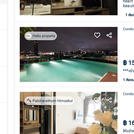
heart 
beaut
1
ห้อ
Condo
Hello property
฿
1
***เช่
1 ห้อง
Condo
Patcharathorn Himsakul
฿
1
ให้เช่