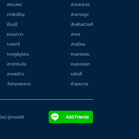
พระนคร
สวนหลวง
ภาษีเจริญ
สะพานสูง
มีนบุรี
สัมพันธวงศ์
ยานนาวา
สาทร
ราชเทวี
สายไหม
ราษฎร์บูรณะ
หนองแขม
ลาดกระบัง
หนองจอก
ลาดพร้าว
หลักสี่
วังทองหลาง
ห้วยขวาง
ี่ไลน์ @mark8
Add Friends