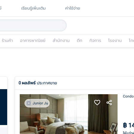
์
เรียนรู้เพิ่มเติม
ค่าใช้จ่าย
ร้านค้า
อาคารพาณิชย์
สำนักงาน
ตึก
กิจการ
โรงงาน
โก
0
ผลลัพธ์
ประกาศขาย
Condo
Junior Ju
฿
1
ให้เช