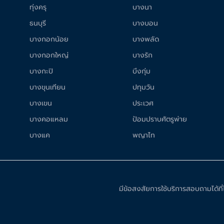
ทุ่งครุ
บางนา
ธนบุรี
บางบอน
บางกอกน้อย
บางพลัด
บางกอกใหญ่
บางรัก
บางกะปิ
บึงกุ่ม
บางขุนเทียน
ปทุมวัน
บางเขน
ประเวศ
บางคอแหลม
ป้อมปราบศัตรูพ่าย
บางแค
พญาไท
มีข้อสงสัยการใช้บริการสอบถามได้ท