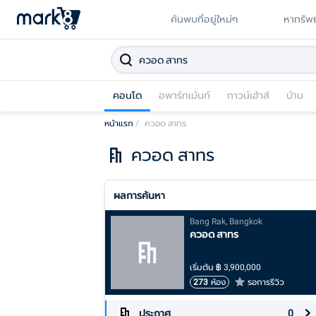
ค้นพบที่อยู่ใหม่ๆ
หาทรัพย
คอนโด
อพาร์ทเม้นท์
ทาวน์เฮ้าส์
บ้าน
หน้าแรก
/
ควอด สาทร
ควอด สาทร
ผลการค้นหา
Bang Rak, Bangkok
ควอด สาทร
เริ่มต้น
฿
3,900,000
273
ห้อง
รอการรีวิว
ประกาศ
0