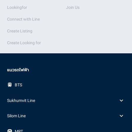
Lookingfor
Join Us
Connect with Line
Create Listing
Create Looking for
แนวรถไฟฟ้า
BTS
Sukhumvit Line
Silom Line
MRT