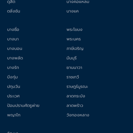
ดุสิต
บางคอแหลม
ตลิ่งชัน
บางแค
บางซื่อ
พระโขนง
บางนา
พระนคร
บางบอน
ภาษีเจริญ
บางพลัด
มีนบุรี
บางรัก
ยานนาวา
บึงกุ่ม
ราชเทวี
ปทุมวัน
ราษฎร์บูรณะ
ประเวศ
ลาดกระบัง
ป้อมปราบศัตรูพ่าย
ลาดพร้าว
พญาไท
วังทองหลาง