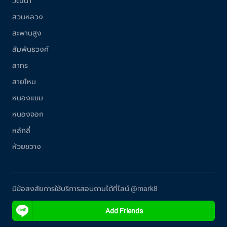
วัฒนา
สวนหลวง
สะพานสูง
สัมพันธวงศ์
สาทร
สายไหม
หนองแขม
หนองจอก
หลักสี่
ห้วยขวาง
มีข้อสงสัยการใช้บริการสอบถามได้ที่ไลน์ @mark8
Add Friends