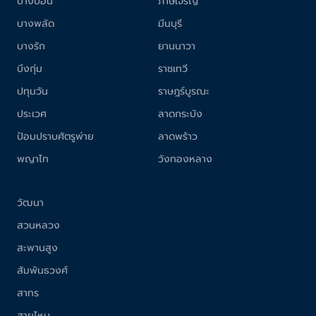
บางบอน
ภาษีเจริญ
บางพลัด
มีนบุรี
บางรัก
ยานนาวา
บึงกุ่ม
ราชเทวี
ปทุมวัน
ราษฎร์บูรณะ
ประเวศ
ลาดกระบัง
ป้อมปราบศัตรูพ่าย
ลาดพร้าว
พญาไท
วังทองหลาง
วัฒนา
สวนหลวง
สะพานสูง
สัมพันธวงศ์
สาทร
สายไหม