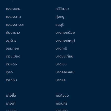
คลองเตย
ทวีวัฒนา
คลองสาน
ทุ่งครุ
คลองสามวา
ธนบุรี
คันนายาว
บางกอกน้อย
จตุจักร
บางกอกใหญ่
จอมทอง
บางกะปิ
ดอนเมือง
บางขุนเทียน
ดินแดง
บางเขน
ดุสิต
บางคอแหลม
ตลิ่งชัน
บางแค
บางซื่อ
พระโขนง
บางนา
พระนคร