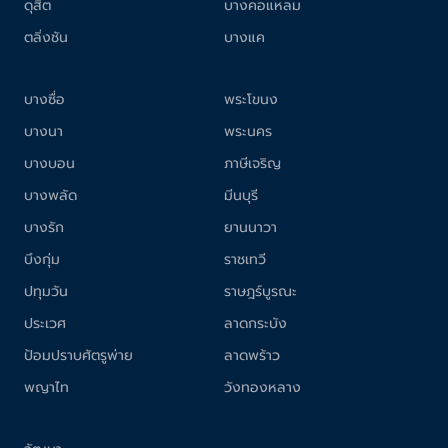
ดุสิต
บางคอแหลม
ตลิ่งชัน
บางแค
บางซื่อ
พระโขนง
บางนา
พระนคร
บางบอน
ภาษีเจริญ
บางพลัด
มีนบุรี
บางรัก
ยานนาวา
บึงกุ่ม
ราชเทวี
ปทุมวัน
ราษฎร์บูรณะ
ประเวศ
ลาดกระบัง
ป้อมปราบศัตรูพ่าย
ลาดพร้าว
พญาไท
วังทองหลาง