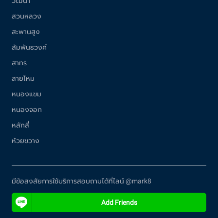
วัฒนา
สวนหลวง
สะพานสูง
สัมพันธวงศ์
สาทร
สายไหม
หนองแขม
หนองจอก
หลักสี่
ห้วยขวาง
มีข้อสงสัยการใช้บริการสอบถามได้ที่ไลน์ @mark8
Add Friends