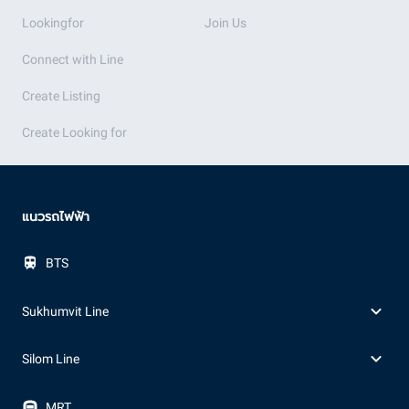
Lookingfor
Join Us
Connect with Line
Create Listing
Create Looking for
แนวรถไฟฟ้า
BTS
Sukhumvit Line
Silom Line
MRT