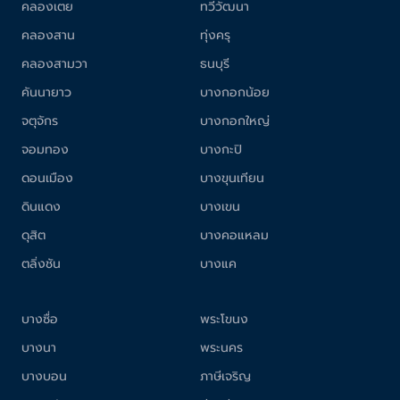
คลองเตย
ทวีวัฒนา
คลองสาน
ทุ่งครุ
คลองสามวา
ธนบุรี
คันนายาว
บางกอกน้อย
จตุจักร
บางกอกใหญ่
จอมทอง
บางกะปิ
ดอนเมือง
บางขุนเทียน
ดินแดง
บางเขน
ดุสิต
บางคอแหลม
ตลิ่งชัน
บางแค
บางซื่อ
พระโขนง
บางนา
พระนคร
บางบอน
ภาษีเจริญ