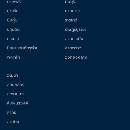
บางพลัด
มีนบุรี
บางรัก
ยานนาวา
บึงกุ่ม
ราชเทวี
ปทุมวัน
ราษฎร์บูรณะ
ประเวศ
ลาดกระบัง
ป้อมปราบศัตรูพ่าย
ลาดพร้าว
พญาไท
วังทองหลาง
วัฒนา
สวนหลวง
สะพานสูง
สัมพันธวงศ์
สาทร
สายไหม