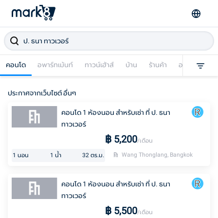
คอนโด
อพาร์ทเม้นท์
ทาวน์เฮ้าส์
บ้าน
ร้านค้า
อาคารพาณิชย
ประกาศจากเว็บไซต์ อื่นๆ
คอนโด 1 ห้องนอน สำหรับเช่า ที่ ป. ธนา
ทาวเวอร์
฿
5,200
/เดือน
Wang Thonglang, Bangkok
1
นอน
1
น้ำ
32
ตร.ม.
คอนโด 1 ห้องนอน สำหรับเช่า ที่ ป. ธนา
ทาวเวอร์
฿
5,500
/เดือน