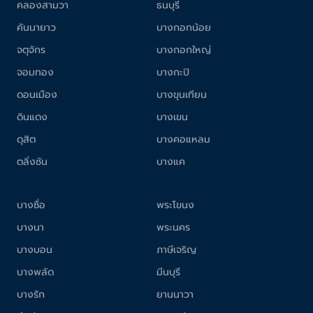
คลองสามวา
ธนบุรี
คันนายาว
บางกอกน้อย
จตุจักร
บางกอกใหญ่
จอมทอง
บางกะปิ
ดอนเมือง
บางขุนเทียน
ดินแดง
บางเขน
ดุสิต
บางคอแหลม
ตลิ่งชัน
บางแค
บางซื่อ
พระโขนง
บางนา
พระนคร
บางบอน
ภาษีเจริญ
บางพลัด
มีนบุรี
บางรัก
ยานนาวา