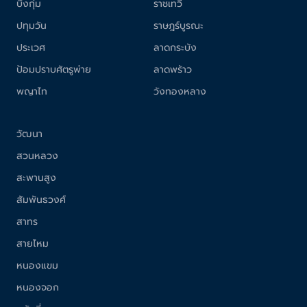
บึงกุ่ม
ราชเทวี
ปทุมวัน
ราษฎร์บูรณะ
ประเวศ
ลาดกระบัง
ป้อมปราบศัตรูพ่าย
ลาดพร้าว
พญาไท
วังทองหลาง
วัฒนา
สวนหลวง
สะพานสูง
สัมพันธวงศ์
สาทร
สายไหม
หนองแขม
หนองจอก