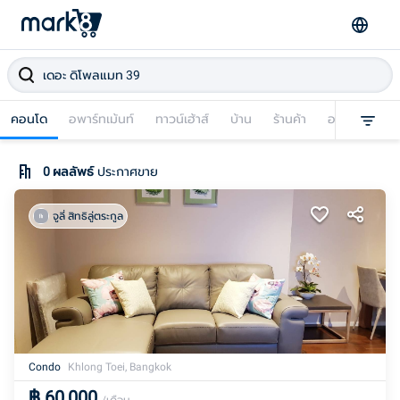
คอนโด
อพาร์ทเม้นท์
ทาวน์เฮ้าส์
บ้าน
ร้านค้า
อาคารพาณิชย
0
ผลลัพธ์
ประกาศขาย
จูลี่ สิทธิลู่ตระกูล
Condo
Khlong Toei, Bangkok
฿
60,000