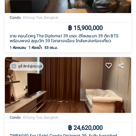
Condo
Khlong Toei, Bangkok
฿
15,900,000
ขาย คอนโดหรู The Diplomat 39 เดอะ ดิโพลแมท 39 ติด BTS
พร้อมพงษ์ สุขุมวิท 39 ใจกลางเมือง ใกล้แหล่งท่องเที่ยว
1 ห้องนอน
1
ห้องน้ำ
53 ตร.ม.
จูลี่ สิทธิลู่ตระกูล
Condo
Khlong Toei, Bangkok
฿
24,620,000
TWP6040 For (Sale) Condo Diplomat 39. Fully furnished.