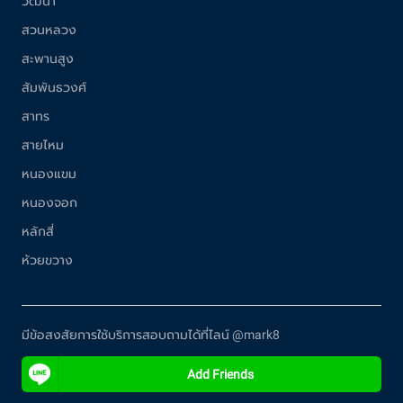
วัฒนา
สวนหลวง
สะพานสูง
สัมพันธวงศ์
สาทร
สายไหม
หนองแขม
หนองจอก
หลักสี่
ห้วยขวาง
มีข้อสงสัยการใช้บริการสอบถามได้ที่ไลน์ @mark8
Add Friends