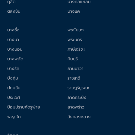
ดุสิต
บางคอแหลม
ตลิ่งชัน
บางแค
บางซื่อ
พระโขนง
บางนา
พระนคร
บางบอน
ภาษีเจริญ
บางพลัด
มีนบุรี
บางรัก
ยานนาวา
บึงกุ่ม
ราชเทวี
ปทุมวัน
ราษฎร์บูรณะ
ประเวศ
ลาดกระบัง
ป้อมปราบศัตรูพ่าย
ลาดพร้าว
พญาไท
วังทองหลาง