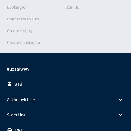
Lookingfor
Join Us
Connect with Line
Create Listing
Create Looking for
แนวรถไฟฟ้า
BTS
Sukhumvit Line
Silom Line
MRT