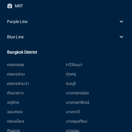
MRT
Purple Line
Blue Line
Bangkok District
คลองเตย
ทวีวัฒนา
คลองสาน
ทุ่งครุ
คลองสามวา
ธนบุรี
คันนายาว
บางกอกน้อย
จตุจักร
บางกอกใหญ่
จอมทอง
บางกะปิ
ดอนเมือง
บางขุนเทียน
ดินแดง
บางเขน