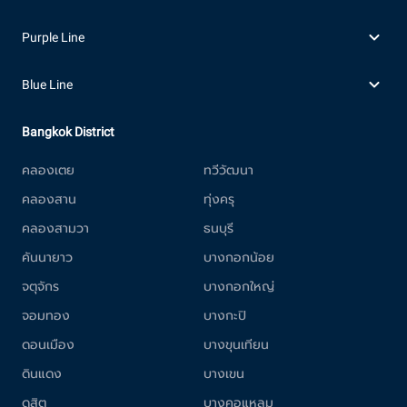
Purple Line
Blue Line
Bangkok District
คลองเตย
ทวีวัฒนา
คลองสาน
ทุ่งครุ
คลองสามวา
ธนบุรี
คันนายาว
บางกอกน้อย
จตุจักร
บางกอกใหญ่
จอมทอง
บางกะปิ
ดอนเมือง
บางขุนเทียน
ดินแดง
บางเขน
ดุสิต
บางคอแหลม