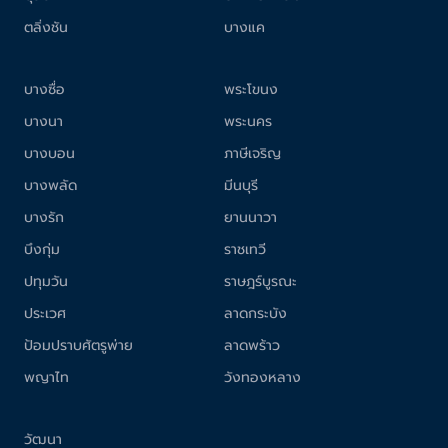
ตลิ่งชัน
บางแค
บางซื่อ
พระโขนง
บางนา
พระนคร
บางบอน
ภาษีเจริญ
บางพลัด
มีนบุรี
บางรัก
ยานนาวา
บึงกุ่ม
ราชเทวี
ปทุมวัน
ราษฎร์บูรณะ
ประเวศ
ลาดกระบัง
ป้อมปราบศัตรูพ่าย
ลาดพร้าว
พญาไท
วังทองหลาง
วัฒนา