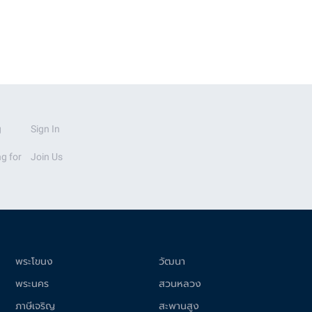
g
Sign In
g for
Join Us
พระโขนง
วัฒนา
พระนคร
สวนหลวง
ภาษีเจริญ
สะพานสูง