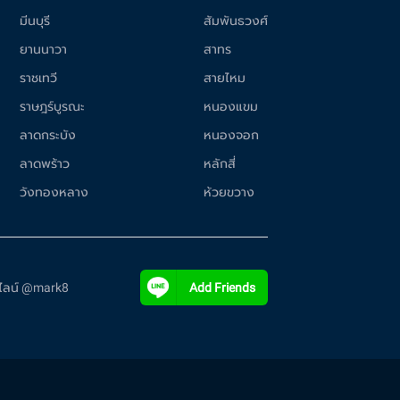
มีนบุรี
สัมพันธวงศ์
ยานนาวา
สาทร
ราชเทวี
สายไหม
ราษฎร์บูรณะ
หนองแขม
ลาดกระบัง
หนองจอก
ลาดพร้าว
หลักสี่
วังทองหลาง
ห้วยขวาง
ี่ไลน์ @mark8
Add Friends