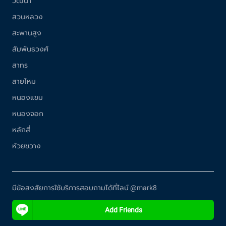
วัฒนา
สวนหลวง
สะพานสูง
สัมพันธวงศ์
สาทร
สายไหม
หนองแขม
หนองจอก
หลักสี่
ห้วยขวาง
มีข้อสงสัยการใช้บริการสอบถามได้ที่ไลน์ @mark8
Add Friends