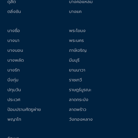
ดุสิต
บางคอแหลม
ตลิ่งชัน
บางแค
บางซื่อ
พระโขนง
บางนา
พระนคร
บางบอน
ภาษีเจริญ
บางพลัด
มีนบุรี
บางรัก
ยานนาวา
บึงกุ่ม
ราชเทวี
ปทุมวัน
ราษฎร์บูรณะ
ประเวศ
ลาดกระบัง
ป้อมปราบศัตรูพ่าย
ลาดพร้าว
พญาไท
วังทองหลาง