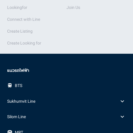
Lookingfor
Join Us
Connect with Line
Create Listing
Create Looking for
แนวรถไฟฟ้า
BTS
Sukhumvit Line
Silom Line
MRT