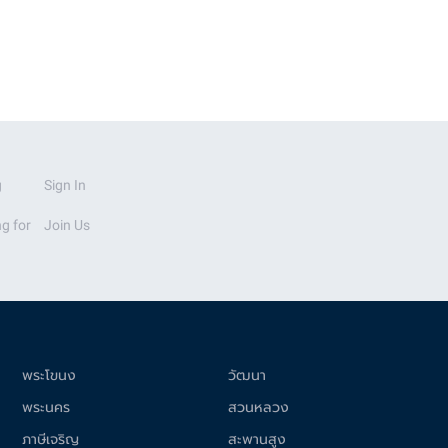
g
Sign In
g for
Join Us
พระโขนง
วัฒนา
พระนคร
สวนหลวง
ภาษีเจริญ
สะพานสูง