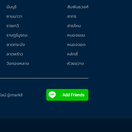
มีนบุรี
สัมพันธวงศ์
ยานนาวา
สาทร
ราชเทวี
สายไหม
ราษฎร์บูรณะ
หนองแขม
ลาดกระบัง
หนองจอก
ลาดพร้าว
หลักสี่
วังทองหลาง
ห้วยขวาง
ี่ไลน์ @mark8
Add Friends