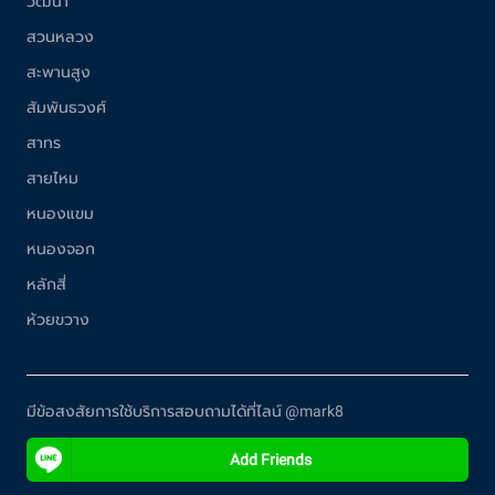
วัฒนา
สวนหลวง
สะพานสูง
สัมพันธวงศ์
สาทร
สายไหม
หนองแขม
หนองจอก
หลักสี่
ห้วยขวาง
มีข้อสงสัยการใช้บริการสอบถามได้ที่ไลน์ @mark8
Add Friends