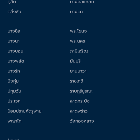
ดุสิต
บางคอแหลม
ตลิ่งชัน
บางแค
บางซื่อ
พระโขนง
บางนา
พระนคร
บางบอน
ภาษีเจริญ
บางพลัด
มีนบุรี
บางรัก
ยานนาวา
บึงกุ่ม
ราชเทวี
ปทุมวัน
ราษฎร์บูรณะ
ประเวศ
ลาดกระบัง
ป้อมปราบศัตรูพ่าย
ลาดพร้าว
พญาไท
วังทองหลาง