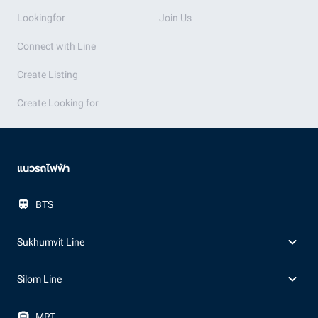
Lookingfor
Join Us
Connect with Line
Create Listing
Create Looking for
แนวรถไฟฟ้า
BTS
Sukhumvit Line
Silom Line
MRT