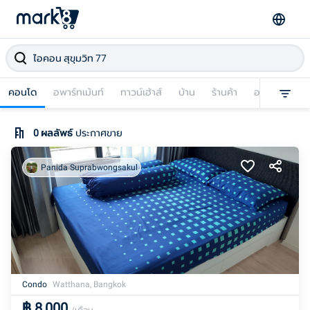
คอนโด
อพาร์ทเม้นท์
ทาวน์เฮ้าส์
บ้าน
ร้านค้า
อาคารพาณิชย
0
ผลลัพธ์
ประกาศขาย
Panida Suprabwongsakul
Condo
Watthana, Bangkok
฿
8,000