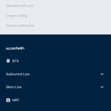
Connect with Line
Create Listing
Create Looking for
แนวรถไฟฟ้า
BTS
Sukhumvit Line
Silom Line
MRT