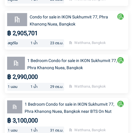
Condo for sale in IKON Sukhumvit 77, Phra
Khanong Nuea, Bangkok
฿
2,905,701
Watthana, Bangkok
สตูดิโอ
1
น้ำ
23
ตร.ม.
1 Bedroom Condo for sale in IKON Sukhumvit 77,
Phra Khanong Nuea, Bangkok
฿
2,990,000
Watthana, Bangkok
1
นอน
1
น้ำ
29
ตร.ม.
1 Bedroom Condo for sale in IKON Sukhumvit 77,
Phra Khanong Nuea, Bangkok near BTS On Nut
฿
3,100,000
Watthana, Bangkok
1
นอน
1
น้ำ
31
ตร.ม.