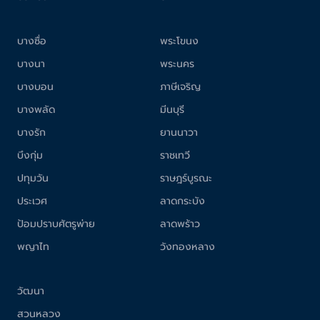
บางซื่อ
พระโขนง
บางนา
พระนคร
บางบอน
ภาษีเจริญ
บางพลัด
มีนบุรี
บางรัก
ยานนาวา
บึงกุ่ม
ราชเทวี
ปทุมวัน
ราษฎร์บูรณะ
ประเวศ
ลาดกระบัง
ป้อมปราบศัตรูพ่าย
ลาดพร้าว
พญาไท
วังทองหลาง
วัฒนา
สวนหลวง