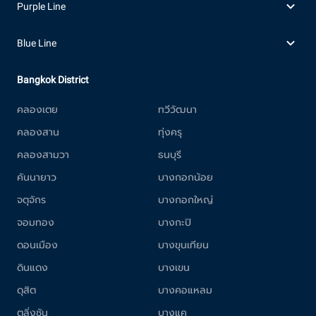
Purple Line
Blue Line
Bangkok District
คลองเตย
ทวีวัฒนา
คลองสาน
ทุ่งครุ
คลองสามวา
ธนบุรี
คันนายาว
บางกอกน้อย
จตุจักร
บางกอกใหญ่
จอมทอง
บางกะปิ
ดอนเมือง
บางขุนเทียน
ดินแดง
บางเขน
ดุสิต
บางคอแหลม
ตลิ่งชัน
บางแค