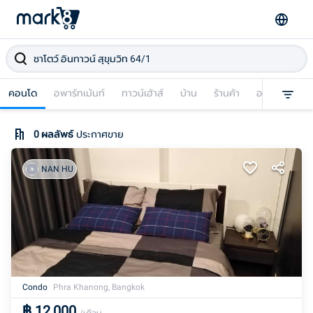
คอนโด
อพาร์ทเม้นท์
ทาวน์เฮ้าส์
บ้าน
ร้านค้า
อาคารพาณิชย
0
ผลลัพธ์
ประกาศขาย
NAN HU
Condo
Phra Khanong, Bangkok
฿
12,000