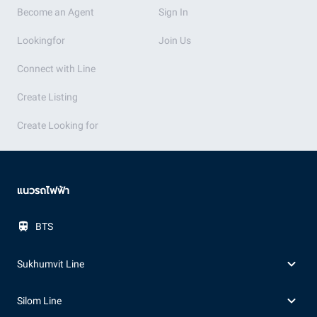
Become an Agent
Sign In
Lookingfor
Join Us
Connect with Line
Create Listing
Create Looking for
แนวรถไฟฟ้า
BTS
Sukhumvit Line
Silom Line