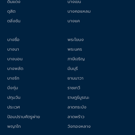
ดินแดง
บางเขน
ดุสิต
บางคอแหลม
ตลิ่งชัน
บางแค
บางซื่อ
พระโขนง
บางนา
พระนคร
บางบอน
ภาษีเจริญ
บางพลัด
มีนบุรี
บางรัก
ยานนาวา
บึงกุ่ม
ราชเทวี
ปทุมวัน
ราษฎร์บูรณะ
ประเวศ
ลาดกระบัง
ป้อมปราบศัตรูพ่าย
ลาดพร้าว
พญาไท
วังทองหลาง