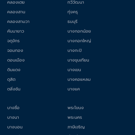
คลองเตย
ทวีวัฒนา
คลองสาน
ทุ่งครุ
คลองสามวา
ธนบุรี
คันนายาว
บางกอกน้อย
จตุจักร
บางกอกใหญ่
จอมทอง
บางกะปิ
ดอนเมือง
บางขุนเทียน
ดินแดง
บางเขน
ดุสิต
บางคอแหลม
ตลิ่งชัน
บางแค
บางซื่อ
พระโขนง
บางนา
พระนคร
บางบอน
ภาษีเจริญ