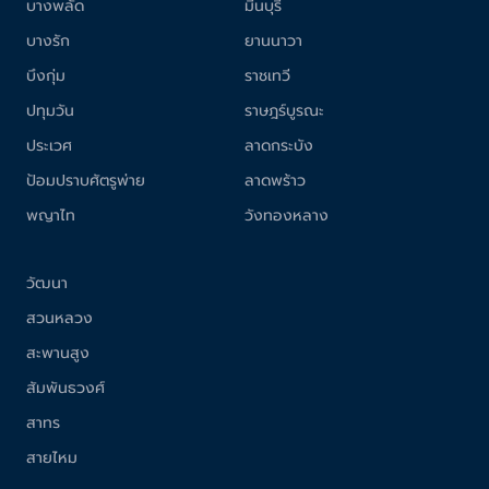
บางพลัด
มีนบุรี
บางรัก
ยานนาวา
บึงกุ่ม
ราชเทวี
ปทุมวัน
ราษฎร์บูรณะ
ประเวศ
ลาดกระบัง
ป้อมปราบศัตรูพ่าย
ลาดพร้าว
พญาไท
วังทองหลาง
วัฒนา
สวนหลวง
สะพานสูง
สัมพันธวงศ์
สาทร
สายไหม