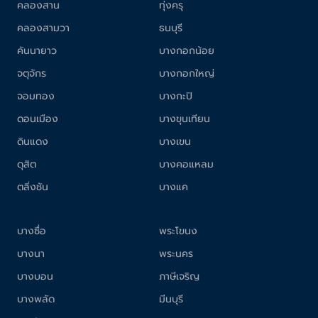
คลองสาน
ทุ่งครุ
คลองสามวา
ธนบุรี
คันนายาว
บางกอกน้อย
จตุจักร
บางกอกใหญ่
จอมทอง
บางกะปิ
ดอนเมือง
บางขุนเทียน
ดินแดง
บางเขน
ดุสิต
บางคอแหลม
ตลิ่งชัน
บางแค
บางซื่อ
พระโขนง
บางนา
พระนคร
บางบอน
ภาษีเจริญ
บางพลัด
มีนบุรี