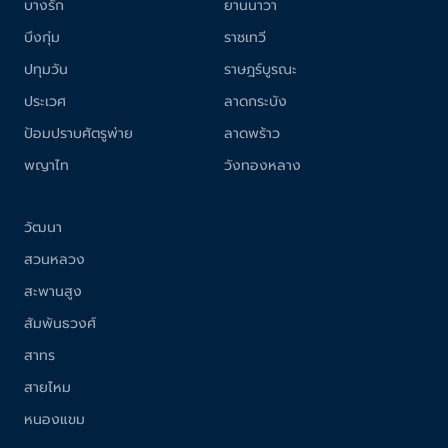
บางรัก
ยานนาวา
บึงกุ่ม
ราชเทวี
ปทุมวัน
ราษฎร์บูรณะ
ประเวศ
ลาดกระบัง
ป้อมปราบศัตรูพ่าย
ลาดพร้าว
พญาไท
วังทองหลาง
วัฒนา
สวนหลวง
สะพานสูง
สัมพันธวงศ์
สาทร
สายไหม
หนองแขม