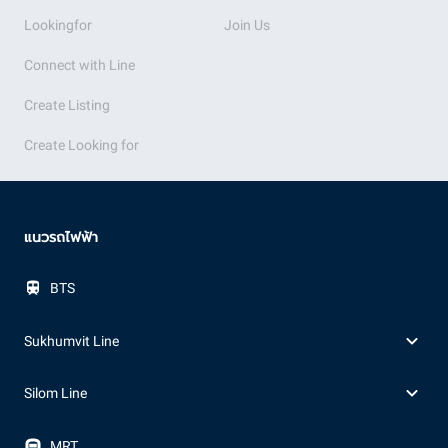
Lookingfor
Join Us
Connect with Line
Create Listing
Create Looking for
แนวรถไฟฟ้า
BTS
Sukhumvit Line
Silom Line
MRT