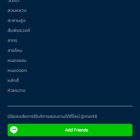
วัฒนา
สวนหลวง
สะพานสูง
สัมพันธวงศ์
สาทร
สายไหม
หนองแขม
หนองจอก
หลักสี่
ห้วยขวาง
มีข้อสงสัยการใช้บริการสอบถามได้ที่ไลน์ @mark8
Add Friends