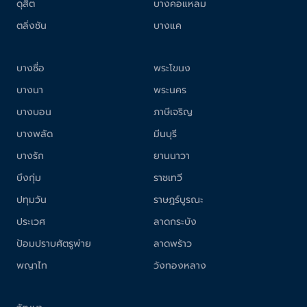
ดุสิต
บางคอแหลม
ตลิ่งชัน
บางแค
บางซื่อ
พระโขนง
บางนา
พระนคร
บางบอน
ภาษีเจริญ
บางพลัด
มีนบุรี
บางรัก
ยานนาวา
บึงกุ่ม
ราชเทวี
ปทุมวัน
ราษฎร์บูรณะ
ประเวศ
ลาดกระบัง
ป้อมปราบศัตรูพ่าย
ลาดพร้าว
พญาไท
วังทองหลาง