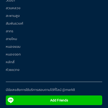
วัฒนา
สวนหลวง
สะพานสูง
สัมพันธวงศ์
สาทร
สายไหม
หนองแขม
หนองจอก
หลักสี่
ห้วยขวาง
มีข้อสงสัยการใช้บริการสอบถามได้ที่ไลน์ @mark8
Add Friends