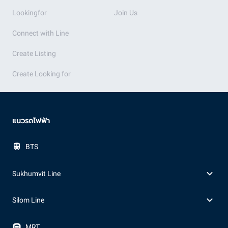
Lookingfor
Join Us
Connect with Line
Create Listing
Create Looking for
แนวรถไฟฟ้า
BTS
Sukhumvit Line
Silom Line
MRT