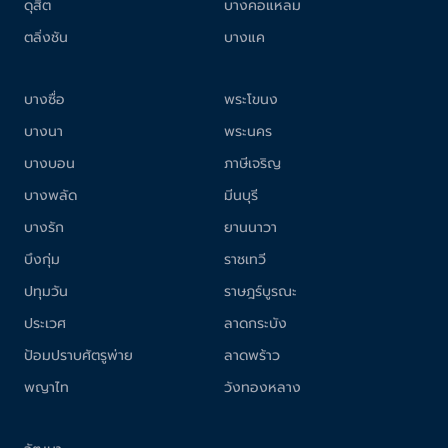
ดุสิต
บางคอแหลม
ตลิ่งชัน
บางแค
บางซื่อ
พระโขนง
บางนา
พระนคร
บางบอน
ภาษีเจริญ
บางพลัด
มีนบุรี
บางรัก
ยานนาวา
บึงกุ่ม
ราชเทวี
ปทุมวัน
ราษฎร์บูรณะ
ประเวศ
ลาดกระบัง
ป้อมปราบศัตรูพ่าย
ลาดพร้าว
พญาไท
วังทองหลาง