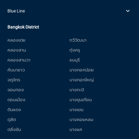
Blue Line
Bangkok District
คลองเตย
ทวีวัฒนา
คลองสาน
ทุ่งครุ
คลองสามวา
ธนบุรี
คันนายาว
บางกอกน้อย
จตุจักร
บางกอกใหญ่
จอมทอง
บางกะปิ
ดอนเมือง
บางขุนเทียน
ดินแดง
บางเขน
ดุสิต
บางคอแหลม
ตลิ่งชัน
บางแค