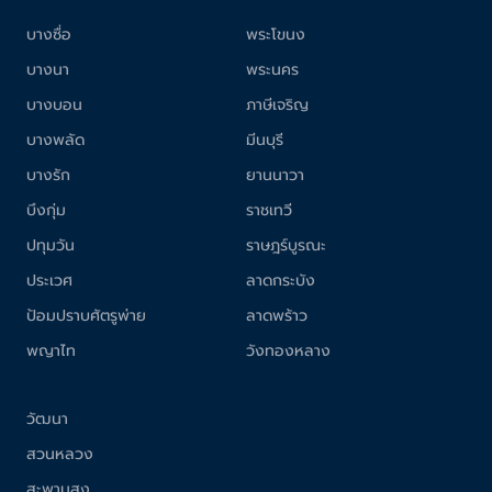
บางซื่อ
พระโขนง
บางนา
พระนคร
บางบอน
ภาษีเจริญ
บางพลัด
มีนบุรี
บางรัก
ยานนาวา
บึงกุ่ม
ราชเทวี
ปทุมวัน
ราษฎร์บูรณะ
ประเวศ
ลาดกระบัง
ป้อมปราบศัตรูพ่าย
ลาดพร้าว
พญาไท
วังทองหลาง
วัฒนา
สวนหลวง
สะพานสูง