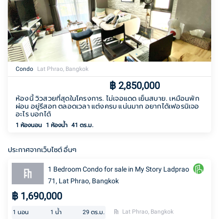
Condo
Lat Phrao, Bangkok
฿
2,850,000
ห้องนี้ วิวสวยที่สุดในโครงการ. ไม่เจอแดด เย็นสบาย. เหมือนพัก
ผ่อน อยู่รีสอท ตลอดเวลา แต่งครบ แน่นมาก อยากได้เฟอรนิเจอ
อะไร บอกได้
1 ห้องนอน
1
ห้องน้ำ
41 ตร.ม.
ประกาศจากเว็บไซต์ อื่นๆ
1 Bedroom Condo for sale in My Story Ladprao
71, Lat Phrao, Bangkok
฿
1,690,000
Lat Phrao, Bangkok
1
นอน
1
น้ำ
29
ตร.ม.