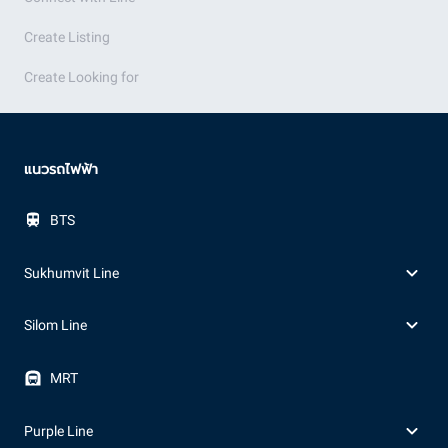
Create Listing
Create Looking for
แนวรถไฟฟ้า
BTS
Sukhumvit Line
Silom Line
MRT
Purple Line