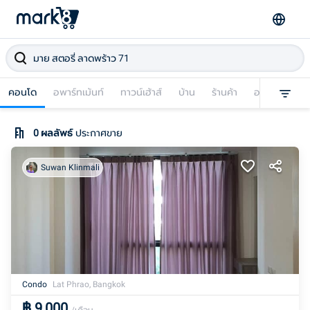
คอนโด
อพาร์ทเม้นท์
ทาวน์เฮ้าส์
บ้าน
ร้านค้า
อาคารพาณิชย
0
ผลลัพธ์
ประกาศขาย
Suwan Klinmali
Condo
Lat Phrao, Bangkok
฿
9,000