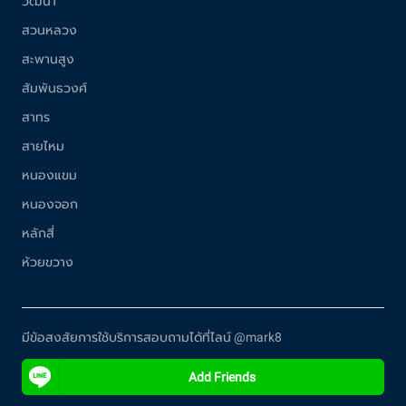
วัฒนา
สวนหลวง
สะพานสูง
สัมพันธวงศ์
สาทร
สายไหม
หนองแขม
หนองจอก
หลักสี่
ห้วยขวาง
มีข้อสงสัยการใช้บริการสอบถามได้ที่ไลน์ @mark8
Add Friends