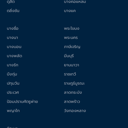
ดุสิต
บางคอแหลม
ตลิ่งชัน
บางแค
บางซื่อ
พระโขนง
บางนา
พระนคร
บางบอน
ภาษีเจริญ
บางพลัด
มีนบุรี
บางรัก
ยานนาวา
บึงกุ่ม
ราชเทวี
ปทุมวัน
ราษฎร์บูรณะ
ประเวศ
ลาดกระบัง
ป้อมปราบศัตรูพ่าย
ลาดพร้าว
พญาไท
วังทองหลาง