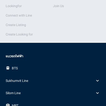
Lookingfor
Join Us
Connect with Line
Create Listing
Create Looking for
แนวรถไฟฟ้า
BTS
Sukhumvit Line
Silom Line
MRT