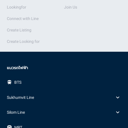
Lookingfor
Join Us
Connect with Line
Create Listing
Create Looking for
แนวรถไฟฟ้า
BTS
Sukhumvit Line
Silom Line
MRT