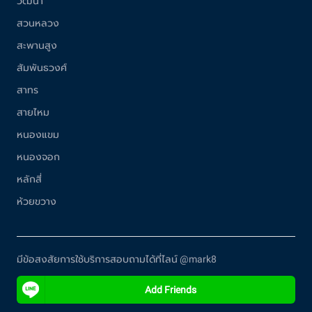
วัฒนา
สวนหลวง
สะพานสูง
สัมพันธวงศ์
สาทร
สายไหม
หนองแขม
หนองจอก
หลักสี่
ห้วยขวาง
มีข้อสงสัยการใช้บริการสอบถามได้ที่ไลน์ @mark8
Add Friends