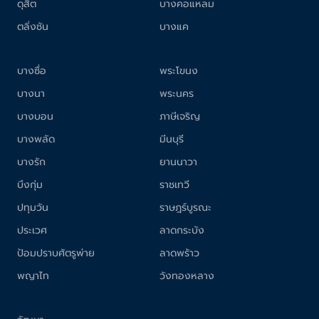
ดุสิต
บางคอแหลม
ตลิ่งชัน
บางแค
บางซื่อ
พระโขนง
บางนา
พระนคร
บางบอน
ภาษีเจริญ
บางพลัด
มีนบุรี
บางรัก
ยานนาวา
บึงกุ่ม
ราชเทวี
ปทุมวัน
ราษฎร์บูรณะ
ประเวศ
ลาดกระบัง
ป้อมปราบศัตรูพ่าย
ลาดพร้าว
พญาไท
วังทองหลาง