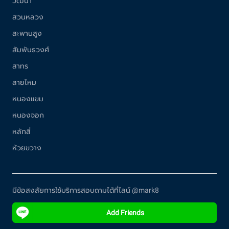
วัฒนา
สวนหลวง
สะพานสูง
สัมพันธวงศ์
สาทร
สายไหม
หนองแขม
หนองจอก
หลักสี่
ห้วยขวาง
มีข้อสงสัยการใช้บริการสอบถามได้ที่ไลน์ @mark8
Add Friends