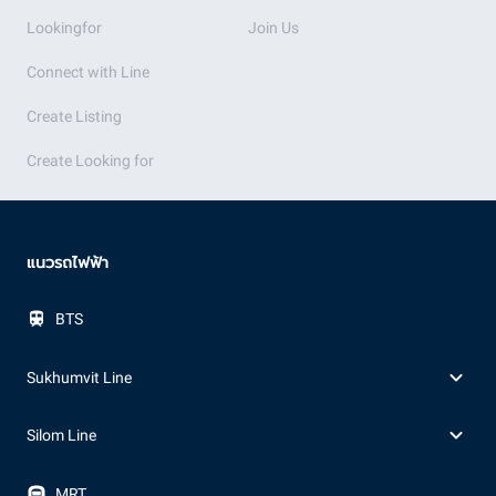
Lookingfor
Join Us
Connect with Line
Create Listing
Create Looking for
แนวรถไฟฟ้า
BTS
Sukhumvit Line
Silom Line
MRT