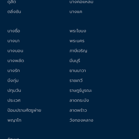
ดุสิต
บางคอแหลม
ตลิ่งชัน
บางแค
บางซื่อ
พระโขนง
บางนา
พระนคร
บางบอน
ภาษีเจริญ
บางพลัด
มีนบุรี
บางรัก
ยานนาวา
บึงกุ่ม
ราชเทวี
ปทุมวัน
ราษฎร์บูรณะ
ประเวศ
ลาดกระบัง
ป้อมปราบศัตรูพ่าย
ลาดพร้าว
พญาไท
วังทองหลาง