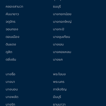
คลองสามวา
ธนบุรี
คันนายาว
บางกอกน้อย
จตุจักร
บางกอกใหญ่
จอมทอง
บางกะปิ
ดอนเมือง
บางขุนเทียน
ดินแดง
บางเขน
ดุสิต
บางคอแหลม
ตลิ่งชัน
บางแค
บางซื่อ
พระโขนง
บางนา
พระนคร
บางบอน
ภาษีเจริญ
บางพลัด
มีนบุรี
บางรัก
ยานนาวา