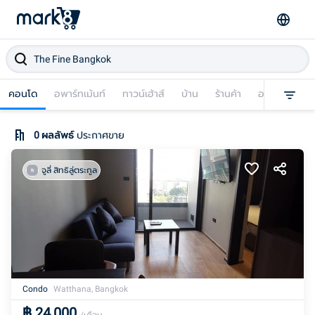
คอนโด
อพาร์ทเม้นท์
ทาวน์เฮ้าส์
บ้าน
ร้านค้า
อาคารพาณิชย
0
ผลลัพธ์
ประกาศขาย
จูลี่ สิทธิลู่ตระกูล
Condo
Watthana, Bangkok
฿
24,000