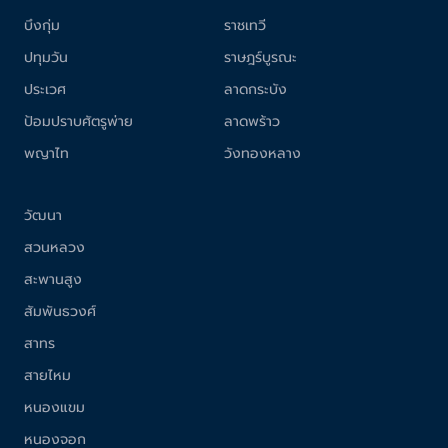
บึงกุ่ม
ราชเทวี
ปทุมวัน
ราษฎร์บูรณะ
ประเวศ
ลาดกระบัง
ป้อมปราบศัตรูพ่าย
ลาดพร้าว
พญาไท
วังทองหลาง
วัฒนา
สวนหลวง
สะพานสูง
สัมพันธวงศ์
สาทร
สายไหม
หนองแขม
หนองจอก