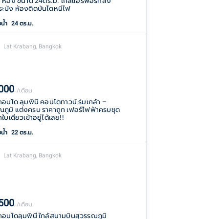
1 ห้อง ขนาด 24ตร.ม. ใกล้แอร์พอร์ทลิ้ง
ะบัง ห้องติดบันไดหนีไฟ
งน้ำ
24 ตร.ม.
Lat Krabang, Bangkok
,000
/เดือน
าคอนโด ลุมพินี คอนโดทาวน์ ร่มเกล้า –
ณภูมิ แต่งครบ ราคาถูก เฟอร์ไฟฟ้าครบชุด
าใบเดียวเข้าอยู่ได้เลย!!
งน้ำ
22 ตร.ม.
Lat Krabang, Bangkok
,500
/เดือน
่าคอนโดลุมพินี ใกล้สนามบินสุวรรณภูมิ