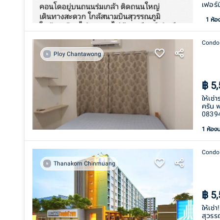
เฟอร์น
1
ห้อ
Condo
Ploy Chantawong
฿
5
ให้เช
ครัน 
0839
1 ห้อง
Condo
Thanakorn Chinmuang
฿
5
ให้เช่
สุวรรณ