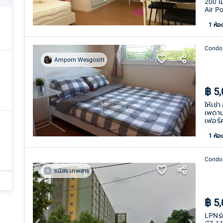
200 เ
Air P
1
ห้อ
Condo
Amporn Wesgositt
฿
5
ให้เช่
เพดาน
เฟอร์ค
1
ห้อ
Condo
ธนิสร เทพสาร
฿
5
LPNร่