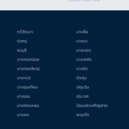
Connect with Line
ทวีวัฒนา
บางซื่อ
ทุ่งครุ
บางนา
ธนบุรี
บางบอน
บางกอกน้อย
บางพลัด
บางกอกใหญ่
บางรัก
บางกะปิ
บึงกุ่ม
บางขุนเทียน
ปทุมวัน
บางเขน
ประเวศ
บางคอแหลม
ป้อมปราบศัตรูพ่าย
บางแค
พญาไท