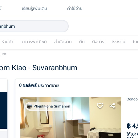
์
เรียนรู้เพิ่มเติม
ค่าใช้จ่าย
ร้านค้า
อาคารพาณิชย์
สำนักงาน
ตึก
กิจการ
โรงงาน
โก
bhum
Rom Klao - Suvaranbhum
0
ผลลัพธ์
ประกาศขาย
Condo
Phenthipha Srimanon
฿
4
ให้เช่