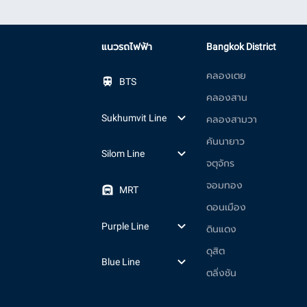
แนวรถไฟฟ้า
Bangkok District
คลองเตย
BTS
คลองสาน
Sukhumvit Line
คลองสามวา
คันนายาว
Silom Line
จตุจักร
จอมทอง
MRT
ดอนเมือง
Purple Line
ดินแดง
ดุสิต
Blue Line
ตลิ่งชัน