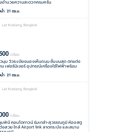
ิิงอำนวยความสะดวกครบครัน
งน้ำ
21 ตร.ม.
Lat Krabang, Bangkok
,500
/เดือน
ัวมุม วิวระเบียงมองเห็นถนน ชั้นบนสุด ตกแต่ง
ม เฟอร์นิเจอร์ อุปกรณ์เครื่องใช้ไฟฟ้าพร้อม
งน้ำ
21 ตร.ม.
Lat Krabang, Bangkok
,000
/เดือน
าลุมพินี คอนโดทาวน์ ร่มเกล้า-สุวรรณภูมิ ห้องสตู
แต่งสวย ใกล้ Airport link ลาดกระบัง และสนาม
วรรณภูมิ