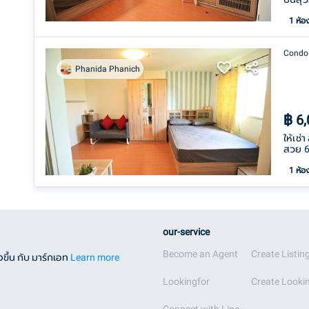
1
ห้อ
Condo
Phanida Phanich
฿
6
ให้เช่
สวย 6
1
ห้อ
our-service
Become an Agent
Create Listin
ขึ้น กับ มาร์กเอท
Learn more
Lookingfor
Create Lookin