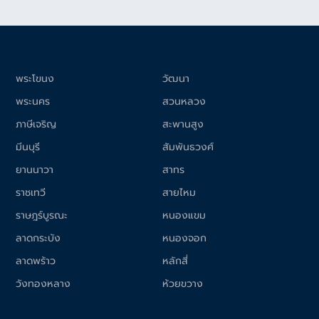
พระโขนง
วัฒนา
พระนคร
สวนหลวง
ภาษีเจริญ
สะพานสูง
มีนบุรี
สัมพันธวงศ์
ยานนาวา
สาทร
ราชเทวี
สายไหม
ราษฎร์บูรณะ
หนองแขม
ลาดกระบัง
หนองจอก
ลาดพร้าว
หลักสี่
วังทองหลาง
ห้วยขวาง