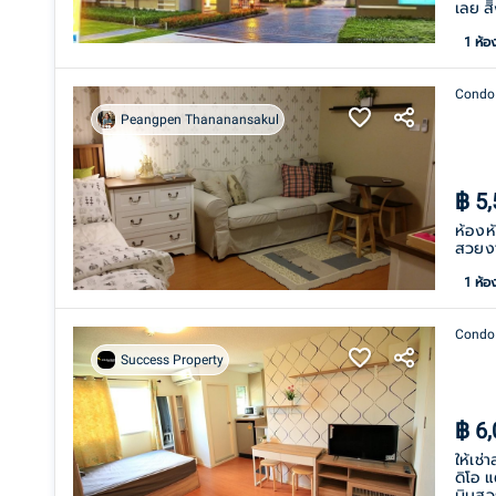
เลย ส
1
ห้อ
Condo
Peangpen Thananansakul
฿
5
ห้องห
สวยงา
1
ห้อ
Condo
Success Property
฿
6
ให้เช่
ดิโอ 
บินสุ