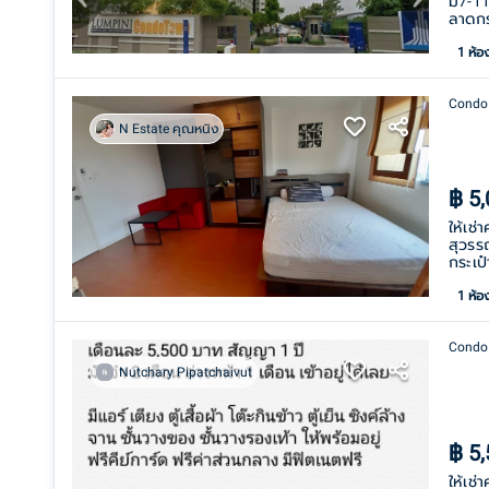
มี7-1
ลาดกร
1
ห้อ
Condo
N Estate คุณหนิง
฿
5
ให้เช่
สุวรร
กระเป๋
1
ห้อ
Condo
Nutchary Pipatchaivut
฿
5
ให้เช