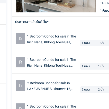
THE 
1 ห้อง
ประกาศจากเว็บไซต์ อื่นๆ
1 Bedroom Condo for sale in The
Rich Nana, Khlong Toei Nuea,
1
นอน
1
น้ำ
Bangkok near BTS Nana
1 Bedroom Condo for sale in The
Rich Nana, Khlong Toei Nuea,
1
นอน
1
น้ำ
Bangkok near BTS Nana
2 Bedroom Condo for sale in
LAKE AVENUE Sukhumvit 16,
2
นอน
2
น้ำ
Khlong Toei Nuea, Bangkok
1 Bedroom Condo for sale in The