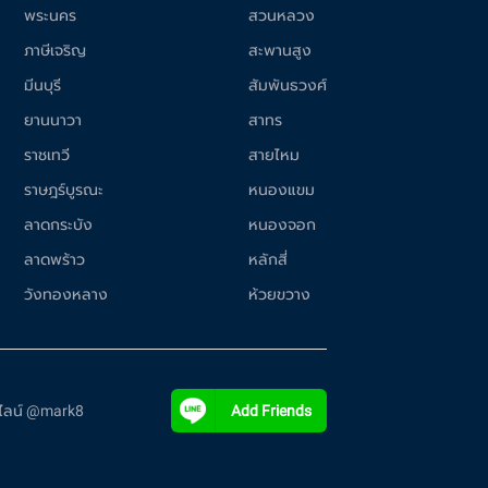
พระนคร
สวนหลวง
ภาษีเจริญ
สะพานสูง
มีนบุรี
สัมพันธวงศ์
ยานนาวา
สาทร
ราชเทวี
สายไหม
ราษฎร์บูรณะ
หนองแขม
ลาดกระบัง
หนองจอก
ลาดพร้าว
หลักสี่
วังทองหลาง
ห้วยขวาง
ี่ไลน์ @mark8
Add Friends