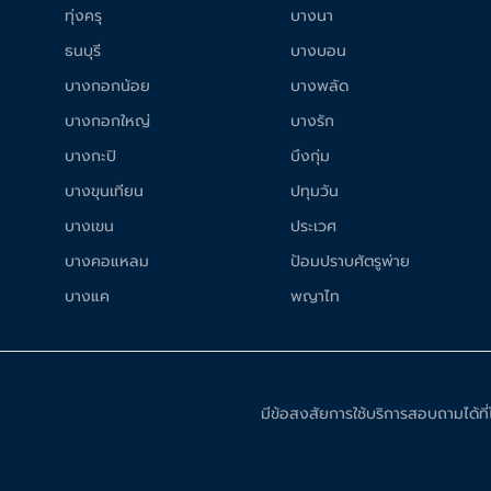
ทุ่งครุ
บางนา
ธนบุรี
บางบอน
บางกอกน้อย
บางพลัด
บางกอกใหญ่
บางรัก
บางกะปิ
บึงกุ่ม
บางขุนเทียน
ปทุมวัน
บางเขน
ประเวศ
บางคอแหลม
ป้อมปราบศัตรูพ่าย
บางแค
พญาไท
มีข้อสงสัยการใช้บริการสอบถามได้ท