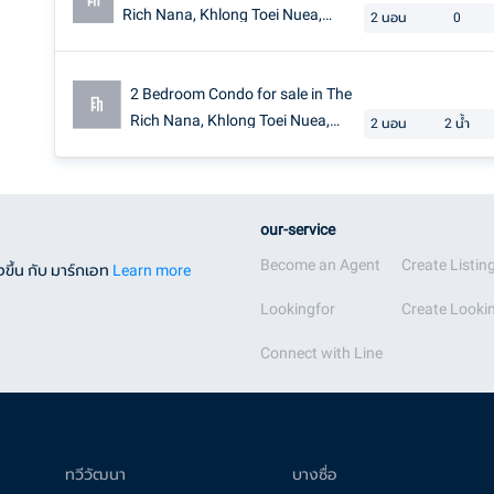
Rich Nana, Khlong Toei Nuea,
2
นอน
0
Bangkok near BTS Nana
2 Bedroom Condo for sale in The
Rich Nana, Khlong Toei Nuea,
2
นอน
2
น้ำ
Bangkok
our-service
Become an Agent
Create Listin
ขึ้น กับ มาร์กเอท
Learn more
Lookingfor
Create Lookin
Connect with Line
ทวีวัฒนา
บางซื่อ