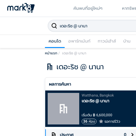
ค้นพบที่อยู่ใหม่ๆ
หาทรัพย
คอนโด
อพาร์ทเม้นท์
ทาวน์เฮ้าส์
บ้าน
หน้าแรก
/
เดอะริช @ นานา
เดอะริช @ นานา
ผลการค้นหา
Watthana, Bangkok
เดอะริช @ นานา
เริ่มต้น
฿
6,600,000
36
ห้อง
รอการรีวิว
ประกาศ
0