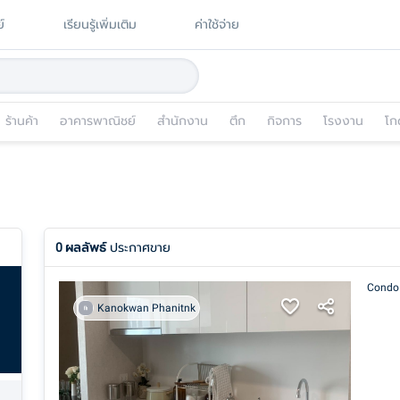
์
เรียนรู้เพิ่มเติม
ค่าใช้จ่าย
ร้านค้า
อาคารพาณิชย์
สำนักงาน
ตึก
กิจการ
โรงงาน
โก
0
ผลลัพธ์
ประกาศขาย
Condo
Kanokwan Phanitnk