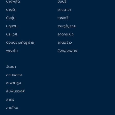
บางพลัด
มีนบุรี
บางรัก
ยานนาวา
บึงกุ่ม
ราชเทวี
ปทุมวัน
ราษฎร์บูรณะ
ประเวศ
ลาดกระบัง
ป้อมปราบศัตรูพ่าย
ลาดพร้าว
พญาไท
วังทองหลาง
วัฒนา
สวนหลวง
สะพานสูง
สัมพันธวงศ์
สาทร
สายไหม