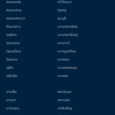
คลองเตย
ทวีวัฒนา
คลองสาน
ทุ่งครุ
คลองสามวา
ธนบุรี
คันนายาว
บางกอกน้อย
จตุจักร
บางกอกใหญ่
จอมทอง
บางกะปิ
ดอนเมือง
บางขุนเทียน
ดินแดง
บางเขน
ดุสิต
บางคอแหลม
ตลิ่งชัน
บางแค
บางซื่อ
พระโขนง
บางนา
พระนคร
บางบอน
ภาษีเจริญ