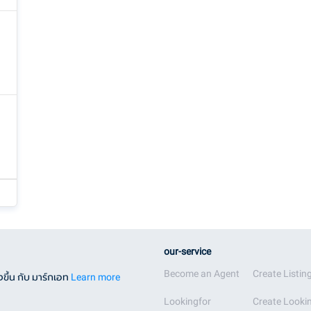
our-service
Become an Agent
Create Listin
ขึ้น กับ มาร์กเอท
Learn more
Lookingfor
Create Lookin