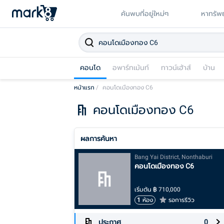
ค้นพบที่อยู่ใหม่ๆ
หาทรัพย
คอนโด
อพาร์ทเม้นท์
ทาวน์เฮ้าส์
บ้าน
หน้าแรก
/
คอนโดเมืองทอง C6
คอนโดเมืองทอง C6
ผลการค้นหา
Bang Yai District, Nonthaburi
คอนโดเมืองทอง C6
เริ่มต้น
฿
710,000
1
ห้อง
รอการรีวิว
ประกาศ
0