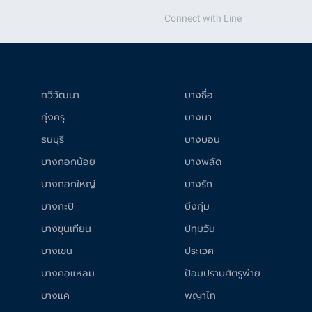
Connect with Line
ทวีวัฒนา
บางซื่อ
ทุ่งครุ
บางนา
ธนบุรี
บางบอน
บางกอกน้อย
บางพลัด
บางกอกใหญ่
บางรัก
บางกะปิ
บึงกุ่ม
บางขุนเทียน
ปทุมวัน
บางเขน
ประเวศ
บางคอแหลม
ป้อมปราบศัตรูพ่าย
บางแค
พญาไท