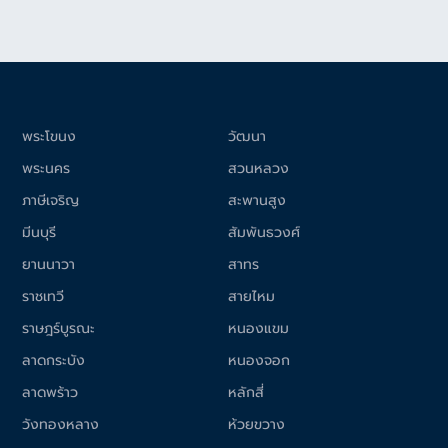
พระโขนง
วัฒนา
พระนคร
สวนหลวง
ภาษีเจริญ
สะพานสูง
มีนบุรี
สัมพันธวงศ์
ยานนาวา
สาทร
ราชเทวี
สายไหม
ราษฎร์บูรณะ
หนองแขม
ลาดกระบัง
หนองจอก
ลาดพร้าว
หลักสี่
วังทองหลาง
ห้วยขวาง