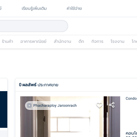
์
เรียนรู้เพิ่มเติม
ค่าใช้จ่าย
ร้านค้า
อาคารพาณิชย์
สำนักงาน
ตึก
กิจการ
โรงงาน
โก
0
ผลลัพธ์
ประกาศขาย
Condo
Phacharaploy Jaroonrach
คอนโด