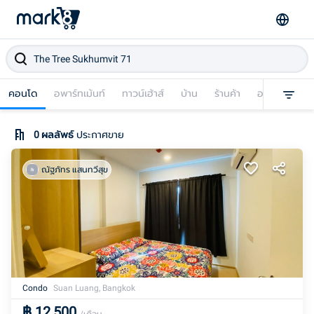
คอนโด
อพาร์ทเม้นท์
ทาวน์เฮ้าส์
บ้าน
ร้านค้า
อาคารพาณิชย
0
ผลลัพธ์
ประกาศขาย
ณัฐภัทร แสนทวีสุข
Condo
Suan Luang, Bangkok
฿
12,500