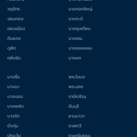
จตุจักร
บางกอกใหญ่
จอมทอง
บางกะปิ
ดอนเมือง
บางขุนเทียน
ดินแดง
บางเขน
ดุสิต
บางคอแหลม
ตลิ่งชัน
บางแค
บางซื่อ
พระโขนง
บางนา
พระนคร
บางบอน
ภาษีเจริญ
บางพลัด
มีนบุรี
บางรัก
ยานนาวา
บึงกุ่ม
ราชเทวี
ปทุมวัน
ราษฎร์บูรณะ