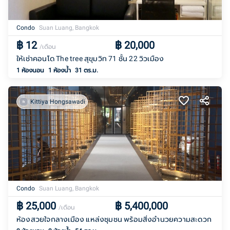
Condo
Suan Luang, Bangkok
฿
12
฿
20,000
/เดือน
ให้เช่าคอนโด The tree สุขุมวิท 71 ชั้น 22 วิวเมือง
1 ห้องนอน
1
ห้องน้ำ
31 ตร.ม.
Kittiya Hongsawadi
Condo
Suan Luang, Bangkok
฿
25,000
฿
5,400,000
/เดือน
ห้องสวยใจกลางเมือง แหล่งชุมชน พร้อมสิ่งอำนวยความสะดวก