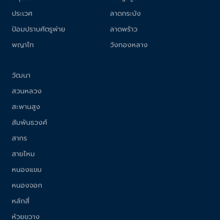
ประเวศ
ลาดกระบัง
ป้อมปราบศัตรูพ่าย
ลาดพร้าว
พญาไท
วังทองหลาง
วัฒนา
สวนหลวง
สะพานสูง
สัมพันธวงศ์
สาทร
สายไหม
หนองแขม
หนองจอก
หลักสี่
ห้วยขวาง