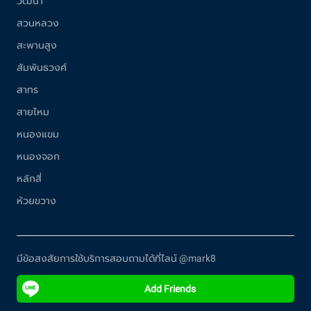
วัฒนา
สวนหลวง
สะพานสูง
สัมพันธวงศ์
สาทร
สายไหม
หนองแขม
หนองจอก
หลักสี่
ห้วยขวาง
มีข้อสงสัยการใช้บริการสอบถามได้ที่ไลน์ @mark8
Add Friends