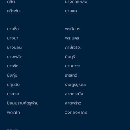
ดุสิต
บางคอแหลม
ตลิ่งชัน
บางแค
บางซื่อ
พระโขนง
บางนา
พระนคร
บางบอน
ภาษีเจริญ
บางพลัด
มีนบุรี
บางรัก
ยานนาวา
บึงกุ่ม
ราชเทวี
ปทุมวัน
ราษฎร์บูรณะ
ประเวศ
ลาดกระบัง
ป้อมปราบศัตรูพ่าย
ลาดพร้าว
พญาไท
วังทองหลาง