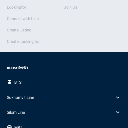
Lookingfor
Join Us
Connect with Line
Create Listing
Create Looking for
แนวรถไฟฟ้า
BTS
Sukhumvit Line
Silom Line
MRT