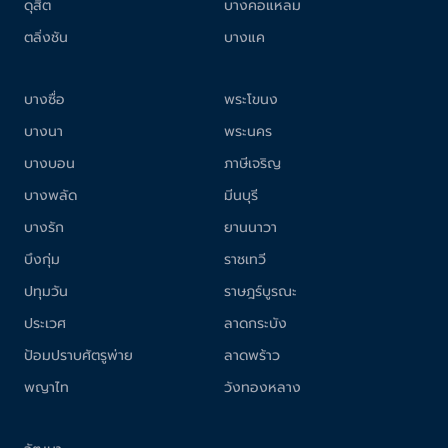
ดุสิต
บางคอแหลม
ตลิ่งชัน
บางแค
บางซื่อ
พระโขนง
บางนา
พระนคร
บางบอน
ภาษีเจริญ
บางพลัด
มีนบุรี
บางรัก
ยานนาวา
บึงกุ่ม
ราชเทวี
ปทุมวัน
ราษฎร์บูรณะ
ประเวศ
ลาดกระบัง
ป้อมปราบศัตรูพ่าย
ลาดพร้าว
พญาไท
วังทองหลาง