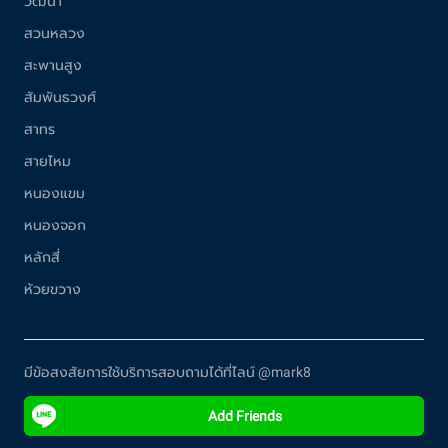
วัฒนา
สวนหลวง
สะพานสูง
สัมพันธวงศ์
สาทร
สายไหม
หนองแขม
หนองจอก
หลักสี่
ห้วยขวาง
มีข้อสงสัยการใช้บริการสอบถามได้ที่ไลน์ @mark8
Add Friends