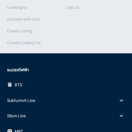
Lookingfor
Join Us
Connect with Line
Create Listing
Create Looking for
แนวรถไฟฟ้า
BTS
Sukhumvit Line
Silom Line
MRT