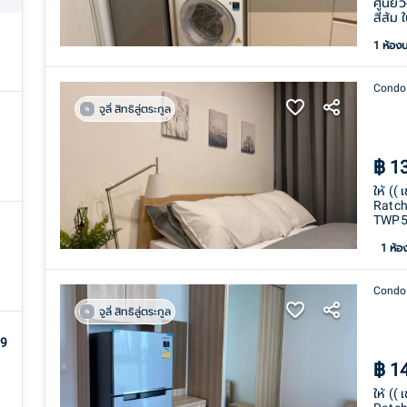
ศูนย์
สีส้ม
1 ห้อง
Condo
จูลี่ สิทธิลู่ตระกูล
฿
1
ให้ ((
Ratch
TWP5
1
ห้อ
Condo
จูลี่ สิทธิลู่ตระกูล
 9
฿
1
ให้ ((