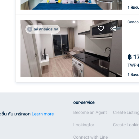
1 ห้อง
Condo
จูลี่ สิทธิลู่ตระกูล
฿
1
TWP43
1 ห้อง
our-service
Become an Agent
Create Listin
ขึ้น กับ มาร์กเอท
Learn more
Lookingfor
Create Lookin
Connect with Line