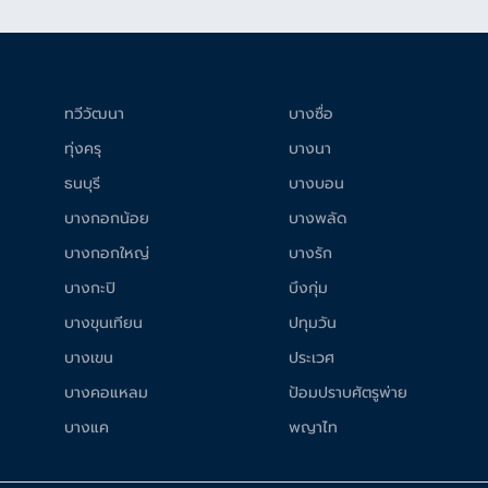
ทวีวัฒนา
บางซื่อ
ทุ่งครุ
บางนา
ธนบุรี
บางบอน
บางกอกน้อย
บางพลัด
บางกอกใหญ่
บางรัก
บางกะปิ
บึงกุ่ม
บางขุนเทียน
ปทุมวัน
บางเขน
ประเวศ
บางคอแหลม
ป้อมปราบศัตรูพ่าย
บางแค
พญาไท