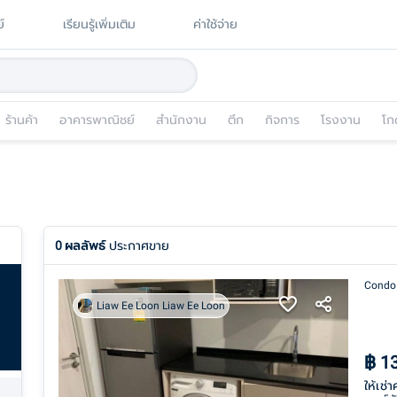
์
เรียนรู้เพิ่มเติม
ค่าใช้จ่าย
ร้านค้า
อาคารพาณิชย์
สำนักงาน
ตึก
กิจการ
โรงงาน
โก
0
ผลลัพธ์
ประกาศขาย
Condo
Liaw Ee Loon Liaw Ee Loon
฿
1
ให้เช