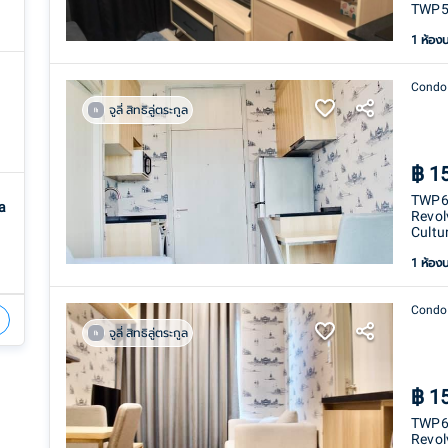
TWP5
1 ห้อง
Condo
จูลี่ สิทธิลู่ตระกูล
฿
1
TWP67
a
Revol
Cultu
1 ห้อง
Condo
จูลี่ สิทธิลู่ตระกูล
฿
1
TWP67
Revol