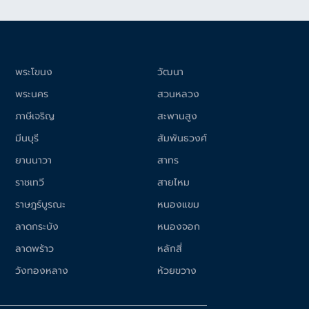
พระโขนง
วัฒนา
พระนคร
สวนหลวง
ภาษีเจริญ
สะพานสูง
มีนบุรี
สัมพันธวงศ์
ยานนาวา
สาทร
ราชเทวี
สายไหม
ราษฎร์บูรณะ
หนองแขม
ลาดกระบัง
หนองจอก
ลาดพร้าว
หลักสี่
วังทองหลาง
ห้วยขวาง