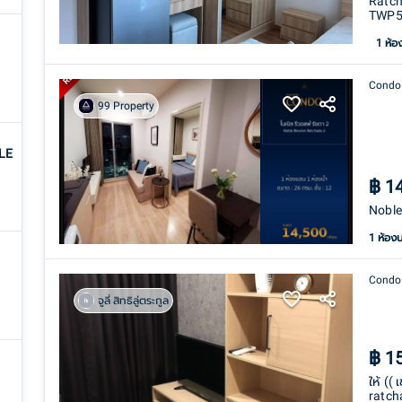
Ratch
TWP5
1
ห้อ
Condo
99 Property
LE
฿
1
Noble
1 ห้อง
Condo
จูลี่ สิทธิลู่ตระกูล
฿
1
ให้ ((
ratch