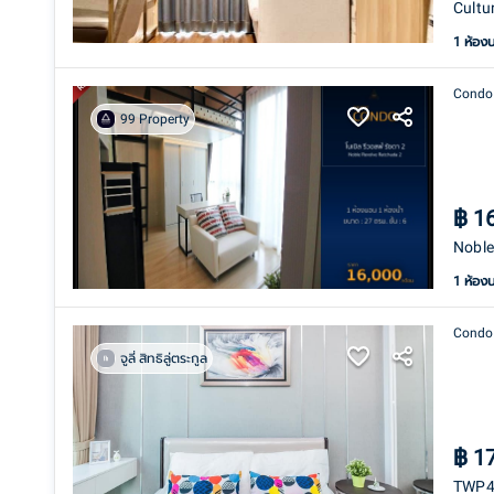
Cultu
1 ห้อง
Condo
99 Property
฿
1
Noble
1 ห้อง
Condo
จูลี่ สิทธิลู่ตระกูล
฿
1
TWP47