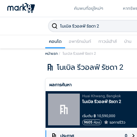
ค้นพบที่อยู่ใหม่ๆ
หาทรัพย
คอนโด
อพาร์ทเม้นท์
ทาวน์เฮ้าส์
บ้าน
หน้าแรก
/
โนเบิล รีวอลฟ์ รัชดา 2
โนเบิล รีวอลฟ์ รัชดา 2
ผลการค้นหา
Huai Khwang, Bangkok
โนเบิล รีวอลฟ์ รัชดา 2
เริ่มต้น
฿
10,590,000
9605
ห้อง
รอการรีวิว
ประกาศ
0