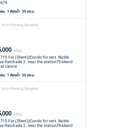
679
นอน
1
ห้องน้ำ
25 ตร.ม.
Huai Khwang, Bangkok
5,000
/เดือน
15 For ((Rent))Condo for rent .Noble
ve Ratchada 2. near the stationThailand
ral Centre
นอน
1
ห้องน้ำ
25 ตร.ม.
Huai Khwang, Bangkok
5,000
/เดือน
15 For ((Rent))Condo for rent .Noble
ve Ratchada 2. near the stationThailand