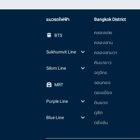
แนวรถไฟฟ้า
Bangkok District
คลองเตย
BTS
คลองสาน
Sukhumvit Line
คลองสามวา
คันนายาว
Silom Line
จตุจักร
จอมทอง
MRT
ดอนเมือง
Purple Line
ดินแดง
ดุสิต
Blue Line
ตลิ่งชัน