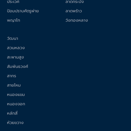
ประเวศ
ลาดกระบัง
ป้อมปราบศัตรูพ่าย
ลาดพร้าว
พญาไท
วังทองหลาง
วัฒนา
สวนหลวง
สะพานสูง
สัมพันธวงศ์
สาทร
สายไหม
หนองแขม
หนองจอก
หลักสี่
ห้วยขวาง