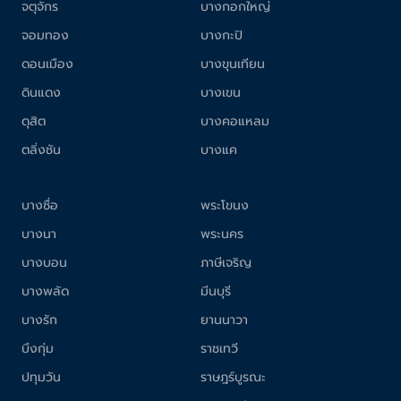
จตุจักร
บางกอกใหญ่
จอมทอง
บางกะปิ
ดอนเมือง
บางขุนเทียน
ดินแดง
บางเขน
ดุสิต
บางคอแหลม
ตลิ่งชัน
บางแค
บางซื่อ
พระโขนง
บางนา
พระนคร
บางบอน
ภาษีเจริญ
บางพลัด
มีนบุรี
บางรัก
ยานนาวา
บึงกุ่ม
ราชเทวี
ปทุมวัน
ราษฎร์บูรณะ