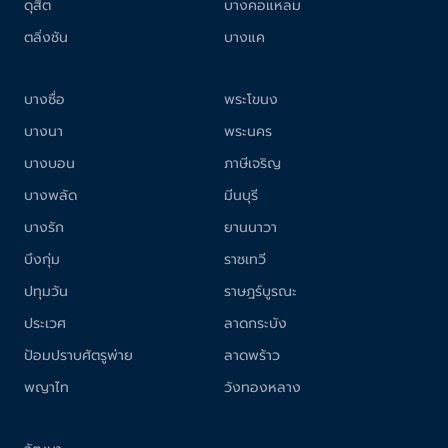
ดุสิต
บางคอแหลม
ตลิ่งชัน
บางแค
บางซื่อ
พระโขนง
บางนา
พระนคร
บางบอน
ภาษีเจริญ
บางพลัด
มีนบุรี
บางรัก
ยานนาวา
บึงกุ่ม
ราชเทวี
ปทุมวัน
ราษฎร์บูรณะ
ประเวศ
ลาดกระบัง
ป้อมปราบศัตรูพ่าย
ลาดพร้าว
พญาไท
วังทองหลาง