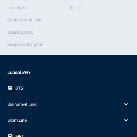
Lookingfor
Join Us
Connect with Line
Create Listing
Create Looking for
แนวรถไฟฟ้า
BTS
Sukhumvit Line
Silom Line
MRT