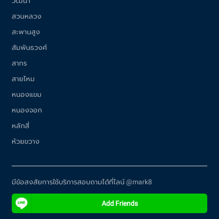
วัฒนา
สวนหลวง
สะพานสูง
สัมพันธวงศ์
สาทร
สายไหม
หนองแขม
หนองจอก
หลักสี่
ห้วยขวาง
มีข้อสงสัยการใช้บริการสอบถามได้ที่ไลน์ @mark8
Add Friends