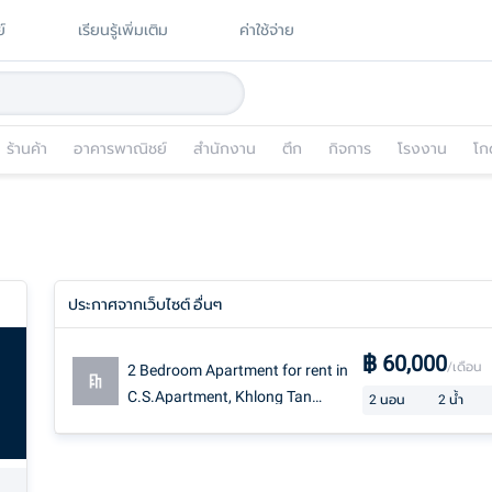
์
เรียนรู้เพิ่มเติม
ค่าใช้จ่าย
ร้านค้า
อาคารพาณิชย์
สำนักงาน
ตึก
กิจการ
โรงงาน
โก
ประกาศจากเว็บไซต์ อื่นๆ
฿
60,000
/เดือน
2 Bedroom Apartment for rent in
C.S.Apartment, Khlong Tan
2
นอน
2
น้ำ
Nuea, Bangkok