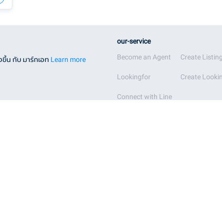
our-service
Become an Agent
Create Listin
ขึ้น กับ มาร์กเอท
Learn more
Lookingfor
Create Lookin
Connect with Line
ทวีวัฒนา
บางซื่อ
ทุ่งครุ
บางนา
ธนบุรี
บางบอน
บางกอกน้อย
บางพลัด
บางกอกใหญ่
บางรัก