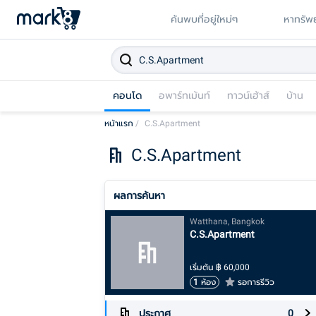
ค้นพบที่อยู่ใหม่ๆ
หาทรัพย
คอนโด
อพาร์ทเม้นท์
ทาวน์เฮ้าส์
บ้าน
หน้าแรก
/
C.S.Apartment
C.S.Apartment
ผลการค้นหา
Watthana, Bangkok
C.S.Apartment
เริ่มต้น
฿
60,000
1
ห้อง
รอการรีวิว
ประกาศ
0