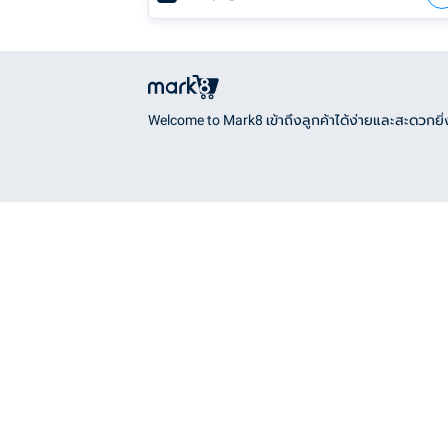
Welcome to Mark8 เข้าถึงลูกค้าได้ง่ายและสะดวกยิ่ง
แนวรถไฟฟ้า
Bangkok District
คลองเตย
BTS
คลองสาน
Sukhumvit Line
คลองสามวา
คันนายาว
Silom Line
จตุจักร