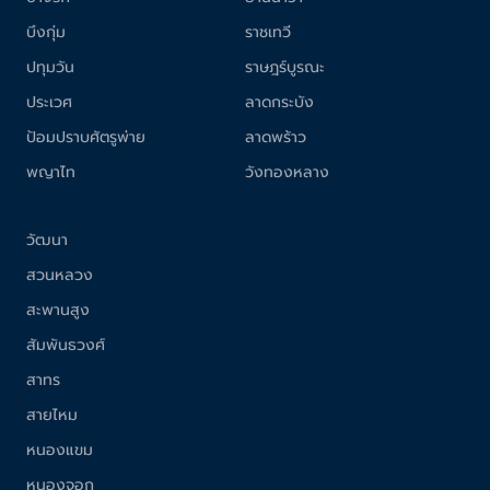
บึงกุ่ม
ราชเทวี
ปทุมวัน
ราษฎร์บูรณะ
ประเวศ
ลาดกระบัง
ป้อมปราบศัตรูพ่าย
ลาดพร้าว
พญาไท
วังทองหลาง
วัฒนา
สวนหลวง
สะพานสูง
สัมพันธวงศ์
สาทร
สายไหม
หนองแขม
หนองจอก