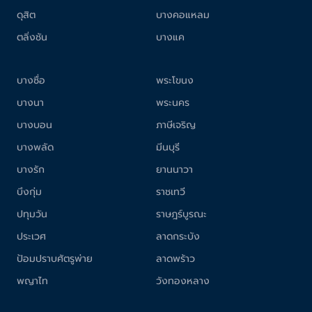
ดุสิต
บางคอแหลม
ตลิ่งชัน
บางแค
บางซื่อ
พระโขนง
บางนา
พระนคร
บางบอน
ภาษีเจริญ
บางพลัด
มีนบุรี
บางรัก
ยานนาวา
บึงกุ่ม
ราชเทวี
ปทุมวัน
ราษฎร์บูรณะ
ประเวศ
ลาดกระบัง
ป้อมปราบศัตรูพ่าย
ลาดพร้าว
พญาไท
วังทองหลาง