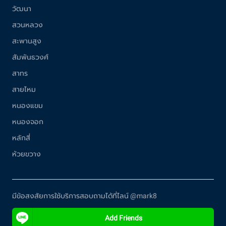
วัฒนา
สวนหลวง
สะพานสูง
สัมพันธวงศ์
สาทร
สายไหม
หนองแขม
หนองจอก
หลักสี่
ห้วยขวาง
มีข้อสงสัยการใช้บริการสอบถามได้ที่ไลน์ @mark8
Add Friends