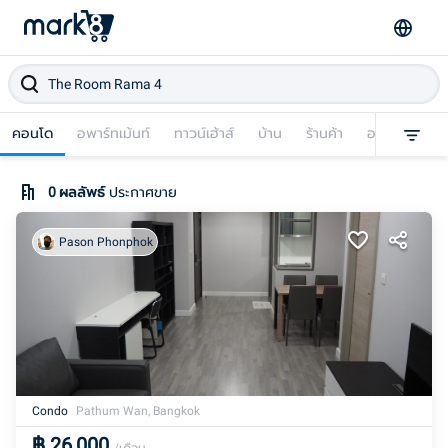
คอนโด
อพาร์ทเม้นท์
ทาวน์เฮ้าส์
บ้าน
ร้านค้า
อาคารพาณิชย
0
ผลลัพธ์
ประกาศขาย
Pason Phonphok
Condo
Pathum Wan, Bangkok
฿
26,000