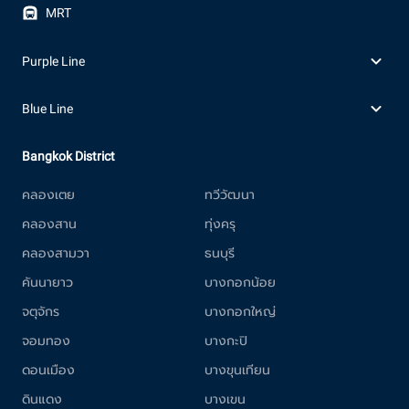
MRT
Purple Line
Blue Line
Bangkok District
คลองเตย
ทวีวัฒนา
คลองสาน
ทุ่งครุ
คลองสามวา
ธนบุรี
คันนายาว
บางกอกน้อย
จตุจักร
บางกอกใหญ่
จอมทอง
บางกะปิ
ดอนเมือง
บางขุนเทียน
ดินแดง
บางเขน