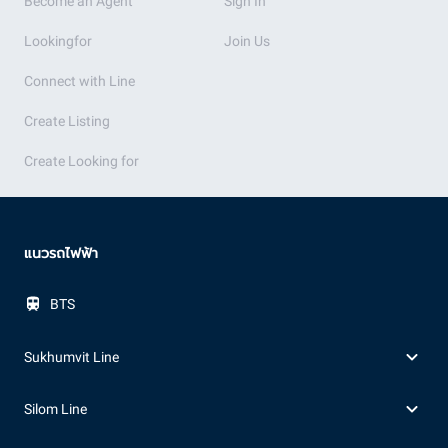
Become an Agent
Sign In
Lookingfor
Join Us
Connect with Line
Create Listing
Create Looking for
แนวรถไฟฟ้า
BTS
Sukhumvit Line
Silom Line