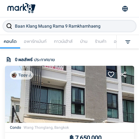
คอนโด
อพาร์ทเม้นท์
ทาวน์เฮ้าส์
บ้าน
ร้านค้า
อาคารพาณิชย
0
ผลลัพธ์
ประกาศขาย
Tippy J.
Condo
Wang Thonglang, Bangkok
฿
7,650,000