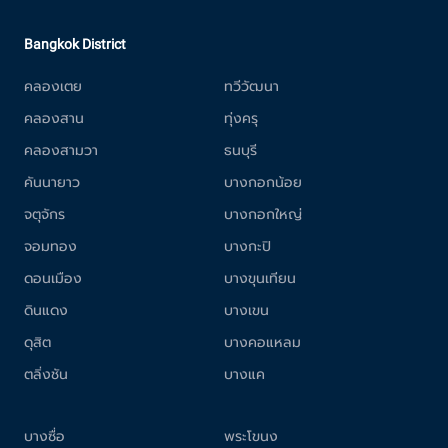
Bangkok District
คลองเตย
ทวีวัฒนา
คลองสาน
ทุ่งครุ
คลองสามวา
ธนบุรี
คันนายาว
บางกอกน้อย
จตุจักร
บางกอกใหญ่
จอมทอง
บางกะปิ
ดอนเมือง
บางขุนเทียน
ดินแดง
บางเขน
ดุสิต
บางคอแหลม
ตลิ่งชัน
บางแค
บางซื่อ
พระโขนง