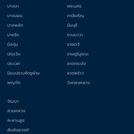
บางนา
พระนคร
บางบอน
ภาษีเจริญ
บางพลัด
มีนบุรี
บางรัก
ยานนาวา
บึงกุ่ม
ราชเทวี
ปทุมวัน
ราษฎร์บูรณะ
ประเวศ
ลาดกระบัง
ป้อมปราบศัตรูพ่าย
ลาดพร้าว
พญาไท
วังทองหลาง
วัฒนา
สวนหลวง
สะพานสูง
สัมพันธวงศ์