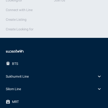
Lookingfor
Join Us
Connect with Line
Create Listing
Create Looking for
แนวรถไฟฟ้า
BTS
Sukhumvit Line
Silom Line
MRT