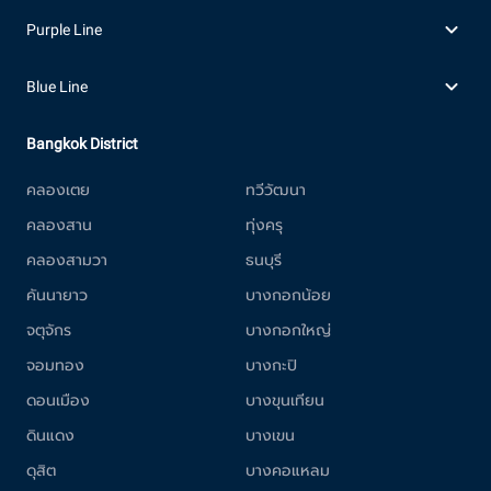
Purple Line
Blue Line
Bangkok District
คลองเตย
ทวีวัฒนา
คลองสาน
ทุ่งครุ
คลองสามวา
ธนบุรี
คันนายาว
บางกอกน้อย
จตุจักร
บางกอกใหญ่
จอมทอง
บางกะปิ
ดอนเมือง
บางขุนเทียน
ดินแดง
บางเขน
ดุสิต
บางคอแหลม