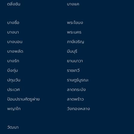
ตลิ่งชัน
บางแค
บางซื่อ
พระโขนง
บางนา
พระนคร
บางบอน
ภาษีเจริญ
บางพลัด
มีนบุรี
บางรัก
ยานนาวา
บึงกุ่ม
ราชเทวี
ปทุมวัน
ราษฎร์บูรณะ
ประเวศ
ลาดกระบัง
ป้อมปราบศัตรูพ่าย
ลาดพร้าว
พญาไท
วังทองหลาง
วัฒนา