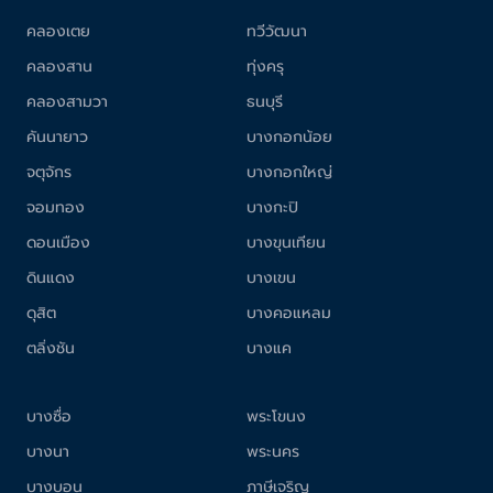
คลองเตย
ทวีวัฒนา
คลองสาน
ทุ่งครุ
คลองสามวา
ธนบุรี
คันนายาว
บางกอกน้อย
จตุจักร
บางกอกใหญ่
จอมทอง
บางกะปิ
ดอนเมือง
บางขุนเทียน
ดินแดง
บางเขน
ดุสิต
บางคอแหลม
ตลิ่งชัน
บางแค
บางซื่อ
พระโขนง
บางนา
พระนคร
บางบอน
ภาษีเจริญ