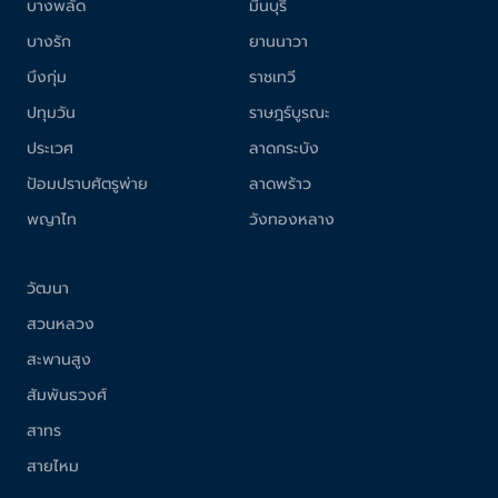
บางพลัด
มีนบุรี
บางรัก
ยานนาวา
บึงกุ่ม
ราชเทวี
ปทุมวัน
ราษฎร์บูรณะ
ประเวศ
ลาดกระบัง
ป้อมปราบศัตรูพ่าย
ลาดพร้าว
พญาไท
วังทองหลาง
วัฒนา
สวนหลวง
สะพานสูง
สัมพันธวงศ์
สาทร
สายไหม