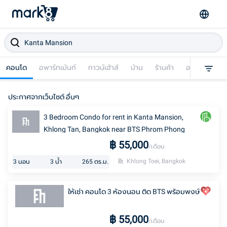
คอนโด
อพาร์ทเม้นท์
ทาวน์เฮ้าส์
บ้าน
ร้านค้า
อาคารพาณิชย
ประกาศจากเว็บไซต์ อื่นๆ
3 Bedroom Condo for rent in Kanta Mansion,
Khlong Tan, Bangkok near BTS Phrom Phong
฿
55,000
/เดือน
Khlong Toei, Bangkok
3
นอน
3
น้ำ
265
ตร.ม.
ให้เช่า คอนโด 3 ห้องนอน ติด BTS พร้อมพงษ์
฿
55,000
/เดือน