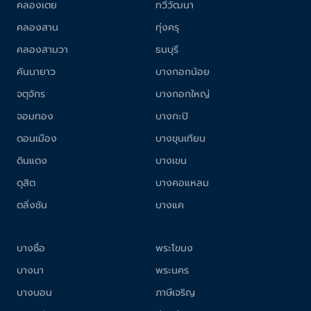
คลองเตย
ทวีวัฒนา
คลองสาน
ทุ่งครุ
คลองสามวา
ธนบุรี
คันนายาว
บางกอกน้อย
จตุจักร
บางกอกใหญ่
จอมทอง
บางกะปิ
ดอนเมือง
บางขุนเทียน
ดินแดง
บางเขน
ดุสิต
บางคอแหลม
ตลิ่งชัน
บางแค
บางซื่อ
พระโขนง
บางนา
พระนคร
บางบอน
ภาษีเจริญ