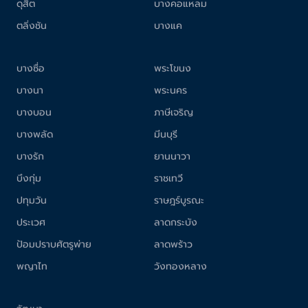
ดุสิต
บางคอแหลม
ตลิ่งชัน
บางแค
บางซื่อ
พระโขนง
บางนา
พระนคร
บางบอน
ภาษีเจริญ
บางพลัด
มีนบุรี
บางรัก
ยานนาวา
บึงกุ่ม
ราชเทวี
ปทุมวัน
ราษฎร์บูรณะ
ประเวศ
ลาดกระบัง
ป้อมปราบศัตรูพ่าย
ลาดพร้าว
พญาไท
วังทองหลาง