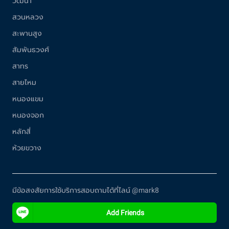
วัฒนา
สวนหลวง
สะพานสูง
สัมพันธวงศ์
สาทร
สายไหม
หนองแขม
หนองจอก
หลักสี่
ห้วยขวาง
มีข้อสงสัยการใช้บริการสอบถามได้ที่ไลน์ @mark8
Add Friends