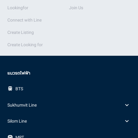
Lookingfor
Join Us
Connect with Line
Create Listing
Create Looking for
แนวรถไฟฟ้า
BTS
Sukhumvit Line
Silom Line
MRT