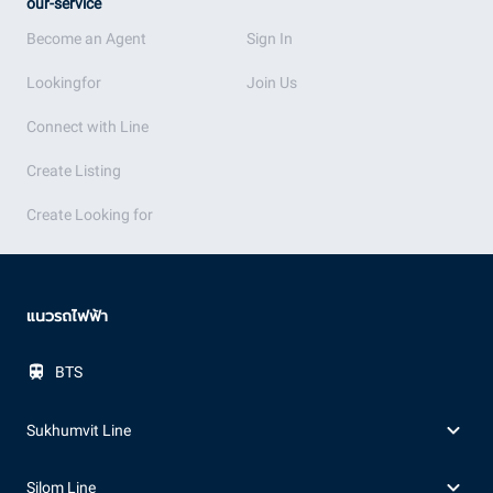
our-service
Become an Agent
Sign In
Lookingfor
Join Us
Connect with Line
Create Listing
Create Looking for
แนวรถไฟฟ้า
BTS
Sukhumvit Line
Silom Line