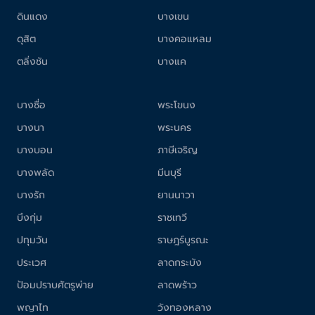
ดินแดง
บางเขน
ดุสิต
บางคอแหลม
ตลิ่งชัน
บางแค
บางซื่อ
พระโขนง
บางนา
พระนคร
บางบอน
ภาษีเจริญ
บางพลัด
มีนบุรี
บางรัก
ยานนาวา
บึงกุ่ม
ราชเทวี
ปทุมวัน
ราษฎร์บูรณะ
ประเวศ
ลาดกระบัง
ป้อมปราบศัตรูพ่าย
ลาดพร้าว
พญาไท
วังทองหลาง