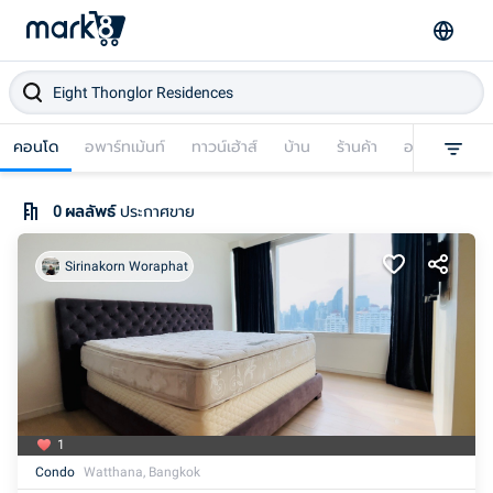
คอนโด
อพาร์ทเม้นท์
ทาวน์เฮ้าส์
บ้าน
ร้านค้า
อาคารพาณิชย
0
ผลลัพธ์
ประกาศขาย
Sirinakorn Woraphat
1
Condo
Watthana, Bangkok