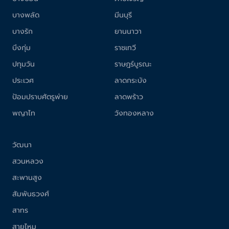
บางพลัด
มีนบุรี
บางรัก
ยานนาวา
บึงกุ่ม
ราชเทวี
ปทุมวัน
ราษฎร์บูรณะ
ประเวศ
ลาดกระบัง
ป้อมปราบศัตรูพ่าย
ลาดพร้าว
พญาไท
วังทองหลาง
วัฒนา
สวนหลวง
สะพานสูง
สัมพันธวงศ์
สาทร
สายไหม