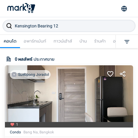
คอนโด
อพาร์ทเม้นท์
ทาวน์เฮ้าส์
บ้าน
ร้านค้า
อาคารพาณิชย
0
ผลลัพธ์
ประกาศขาย
Suebpong Joradol
1
Condo
Bang Na, Bangkok