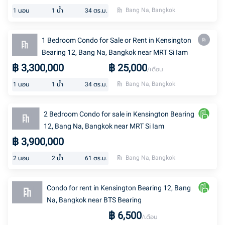
Bang Na, Bangkok
1
นอน
1
น้ำ
34
ตร.ม.
1 Bedroom Condo for Sale or Rent in Kensington
Bearing 12, Bang Na, Bangkok near MRT Si Iam
฿
3,300,000
฿
25,000
/เดือน
Bang Na, Bangkok
1
นอน
1
น้ำ
34
ตร.ม.
2 Bedroom Condo for sale in Kensington Bearing
12, Bang Na, Bangkok near MRT Si Iam
฿
3,900,000
Bang Na, Bangkok
2
นอน
2
น้ำ
61
ตร.ม.
Condo for rent in Kensington Bearing 12, Bang
Na, Bangkok near BTS Bearing
฿
6,500
/เดือน